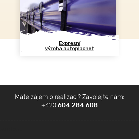
Expresní
výroba autoplachet
Z
Máte zájem o realizaci? Zavolejte nám:
á
+420
604 284 608
p
a
t
Kontakt
í