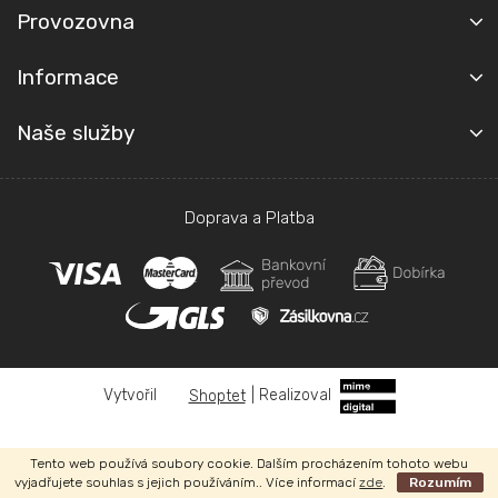
Provozovna
Informace
Naše služby
Doprava a Platba
Shoptet
|
Realizoval
Copyright 2026
Autoplachty Jelínek
. Všechna práva vyhrazena.
Tento web používá soubory cookie. Dalším procházením tohoto webu
vyjadřujete souhlas s jejich používáním.. Více informací
zde
.
Rozumím