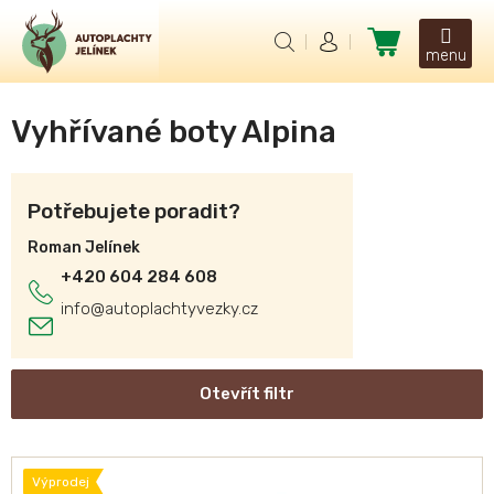
Přejít
na
Nákupní
obsah
košík
Vyhřívané boty Alpina
Potřebujete poradit?
Roman Jelínek
+420 604 284 608
info
@
autoplachtyvezky.cz
Otevřít filtr
V
ý
Výprodej