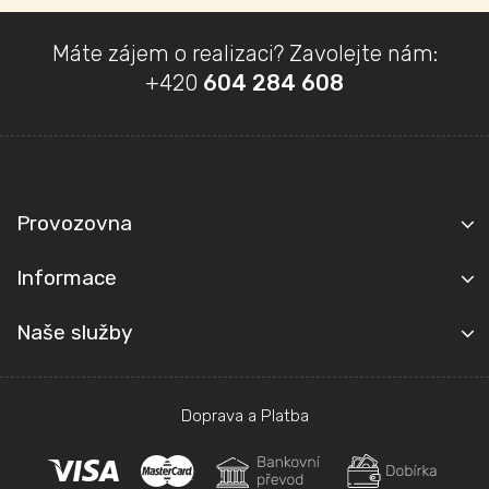
s
u
Z
Máte zájem o realizaci? Zavolejte nám:
á
+420
604 284 608
p
a
t
Kontakt
í
Provozovna
Informace
Naše služby
Doprava a Platba