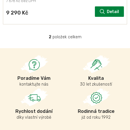
7 678 Kč bez DPH
Detail
9 290 Kč
2
položek celkem
O
v
l
á
d
a
c
í
Poradíme Vám
Kvalita
p
kontaktujte nás
30 let zkušeností
r
v
k
y
v
Rychlost dodání
Rodinná tradice
ý
díky vlastní výrobě
již od roku 1992
p
i