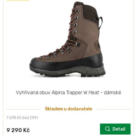
p
i
s
p
r
o
d
u
k
t
ů
Vyhřívaná obuv Alpina Trapper W Heat - dámské
Skladem u dodavatele
7 678 Kč bez DPH
Detail
9 290 Kč