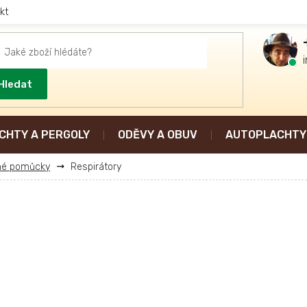
kt
Hledat
CHTY A PERGOLY
ODĚVY A OBUV
AUTOPLACHTY 
nné pomůcky
Respirátory