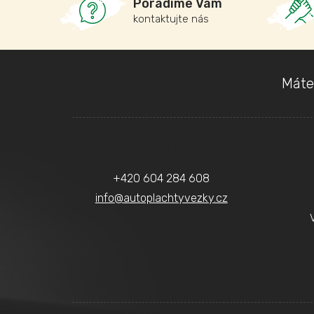
Poradíme Vám
kontaktujte nás
Z
Máte
á
p
a
Kontakt
t
+420 604 284 608
í
info
@
autoplachtyvezky.cz