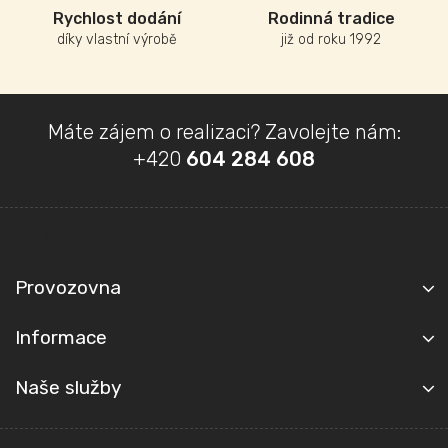
Rychlost dodání
Rodinná tradice
díky vlastní výrobě
již od roku 1992
Z
Máte zájem o realizaci? Zavolejte nám:
á
+420
604 284 608
p
a
t
Kontakt
í
Provozovna
Informace
Naše služby