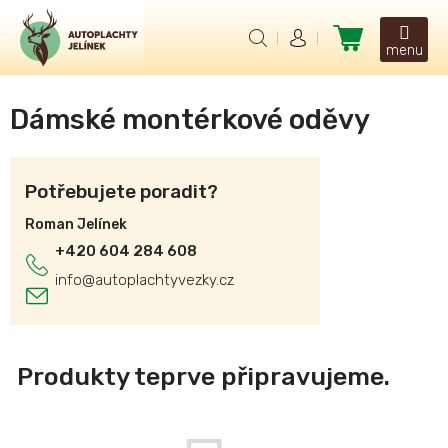
Přejít
na
Nákupní
obsah
košík
Dámské montérkové oděvy
Potřebujete poradit?
Roman Jelínek
+420 604 284 608
info
@
autoplachtyvezky.cz
Produkty teprve připravujeme.