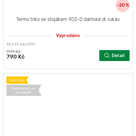
–20 %
Termo triko se stojákem 902-D dámské dl. rukáv
Vyprodáno
653 Kč bez DPH
999 Kč
Detail
790 Kč
Výprodej
Dostupné i na
prodejně