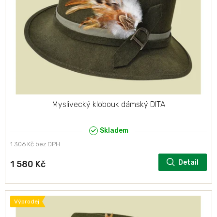
p
r
o
d
u
k
t
ů
Myslivecký klobouk dámský DITA
Skladem
1 306 Kč bez DPH
Detail
1 580 Kč
Výprodej