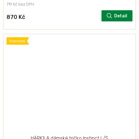
719 Kč bez DPH
Detail
870 Kč
Výprodej
HÄRKILA dámské tričko Instinct L/S