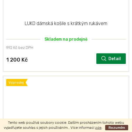
LUKO dámská košile s krátkým rukávem
Skladem na prodejně
992 Kč bez DPH
Detail
1 200 Kč
Výprodej
Tento web používá soubory cookie. Dalším procházením tohoto webu
vyjadřujete souhlas s jejich používáním.. Více informací
zde
.
Rozumím