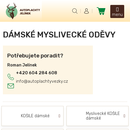
Přejít
na
Nákupní
obsah
košík
DÁMSKÉ MYSLIVECKÉ ODĚVY
Potřebujete poradit?
Roman Jelínek
+420 604 284 608
info
@
autoplachtyvezky.cz
Myslivecké KOŠILE
KOŠILE dámské
dámské