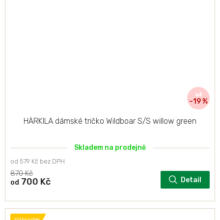
až
–19 %
HÄRKILA dámské tričko Wildboar S/S willow green
Skladem na prodejně
od 579 Kč bez DPH
870 Kč
Detail
700 Kč
od
Výprodej