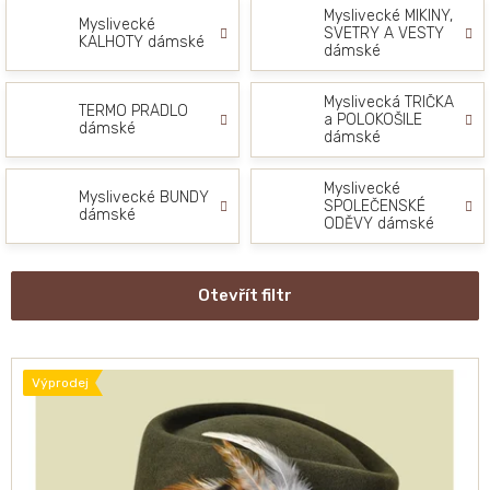
Myslivecké MIKINY,
Myslivecké
SVETRY A VESTY
KALHOTY dámské
dámské
Myslivecká TRIČKA
TERMO PRÁDLO
a POLOKOŠILE
dámské
dámské
Myslivecké
Myslivecké BUNDY
SPOLEČENSKÉ
dámské
ODĚVY dámské
Otevřít filtr
V
ý
Výprodej
p
i
s