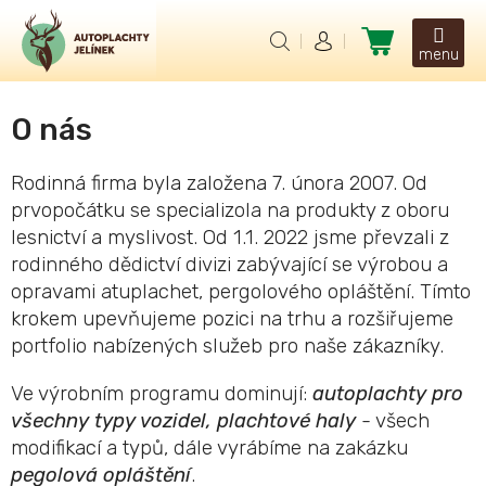
Přejít
na
Nákupní
obsah
košík
O nás
Rodinná firma byla založena 7. února 2007. Od
prvopočátku se specializola na produkty z oboru
lesnictví a myslivost. Od 1.1. 2022 jsme převzali z
rodinného dědictví divizi zabývající se výrobou a
opravami atuplachet, pergolového opláštění. Tímto
krokem upevňujeme pozici na trhu a rozšiřujeme
portfolio nabízených služeb pro naše zákazníky.
Ve výrobním programu dominují:
autoplachty pro
všechny typy vozidel, plachtové haly
- všech
modifikací a typů, dále vyrábíme na zakázku
pegolová opláštění
.