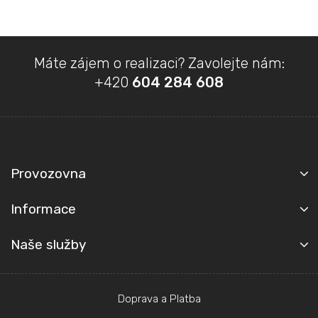
Z
Máte zájem o realizaci? Zavolejte nám:
á
+420
604 284 608
p
a
t
Kontakt
í
Provozovna
Informace
Naše služby
Doprava a Platba