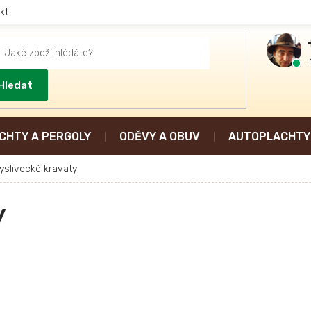
kt
Hledat
CHTY A PERGOLY
ODĚVY A OBUV
AUTOPLACHTY 
yslivecké kravaty
y