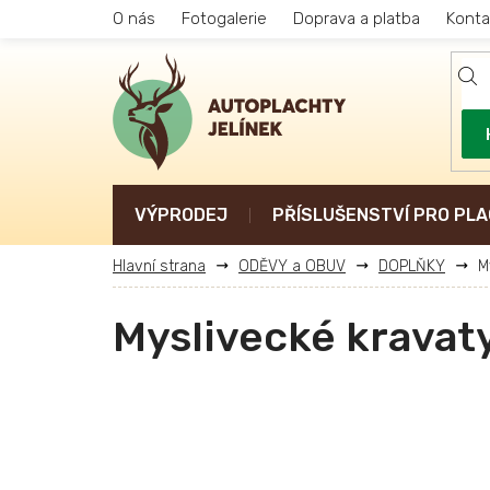
Přejít
O nás
Fotogalerie
Doprava a platba
Konta
na
obsah
VÝPRODEJ
PŘÍSLUŠENSTVÍ PRO PLA
ODĚVY a OBUV
DOPLŇKY
M
Myslivecké kravat