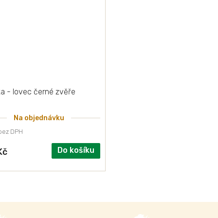
a - lovec černé zvěře
Na objednávku
 bez DPH
Do košíku
Kč
O
v
l