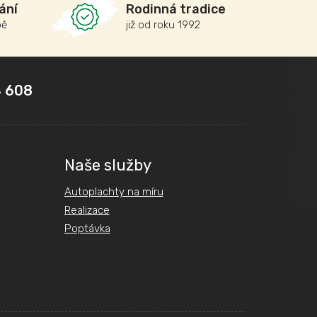
ání
Rodinná tradice
bě
již od roku 1992
 608
Naše služby
Autoplachty na míru
Realizace
Poptávka