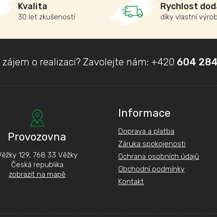
á
Kvalita
Rychlost dod
d
30 let zkušeností
díky vlastní výro
a
c
í
p
r
 zájem o realizaci? Zavolejte nám:
+420
604 284
v
k
y
v
ý
p
Informace
i
s
Doprava a platba
Provozovna
u
Záruka spokojenosti
Věžky 129, 768 33 Věžky
Ochrana osobních údajů
Česká republika
Obchodní podmínky
zobrazit na mapě
Kontakt