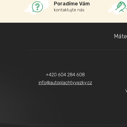
Poradíme Vám
kontaktujte nás
Z
Máte
á
p
a
Kontakt
t
+420 604 284 608
í
info
@
autoplachtyvezky.cz