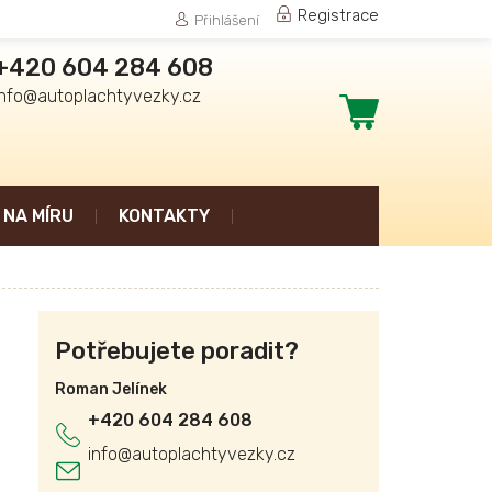
Registrace
Přihlášení
+420 604 284 608
info@autoplachtyvezky.cz
Nákupní
košík
NA MÍRU
KONTAKTY
Potřebujete poradit?
Roman Jelínek
+420 604 284 608
info
@
autoplachtyvezky.cz