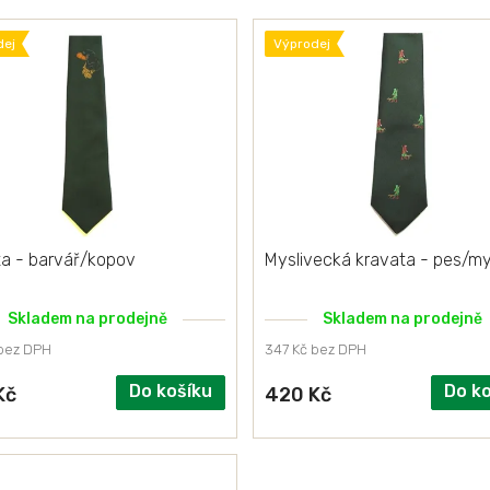
dej
Výprodej
ta - barvář/kopov
Myslivecká kravata - pes/my
Skladem na prodejně
Skladem na prodejně
 bez DPH
347 Kč bez DPH
Do košíku
Do k
Kč
420 Kč