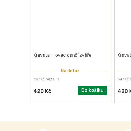
Kravata - lovec dančí zvěře
Kravat
Na dotaz
347 Kč bez DPH
347 Kč
Do košíku
420 Kč
420 