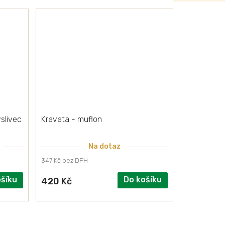
slivec
Kravata - muflon
Na dotaz
347 Kč bez DPH
ošíku
Do košíku
420 Kč