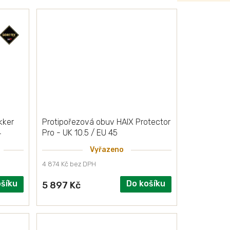
kker
Protipořezová obuv HAIX Protector
4
Pro - UK 10.5 / EU 45
Vyřazeno
4 874 Kč bez DPH
ošíku
Do košíku
5 897 Kč