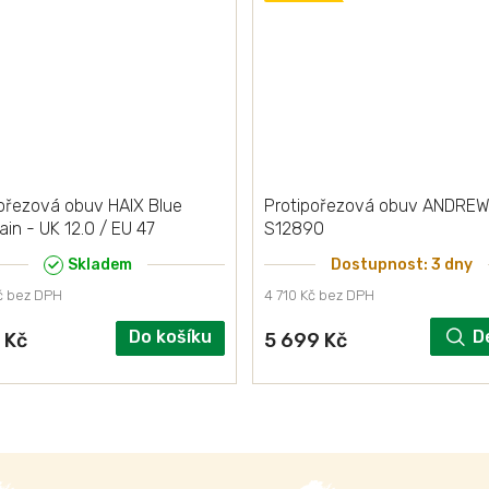
ořezová obuv HAIX Blue
Protipořezová obuv ANDRE
in - UK 12.0 / EU 47
S12890
Skladem
Dostupnost: 3 dny
č bez DPH
4 710 Kč bez DPH
Do košíku
D
 Kč
5 699 Kč
O
v
l