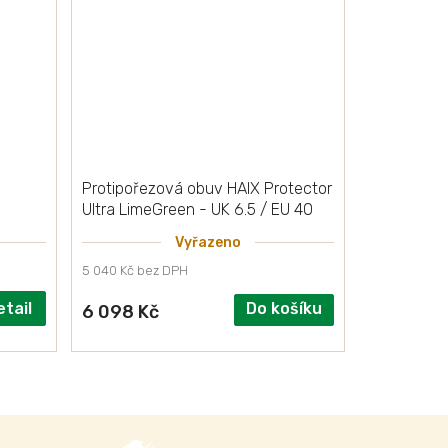
W
Protipořezová obuv HAIX Protector
Ultra LimeGreen - UK 6.5 / EU 40
Vyřazeno
5 040 Kč bez DPH
etail
Do košíku
6 098 Kč