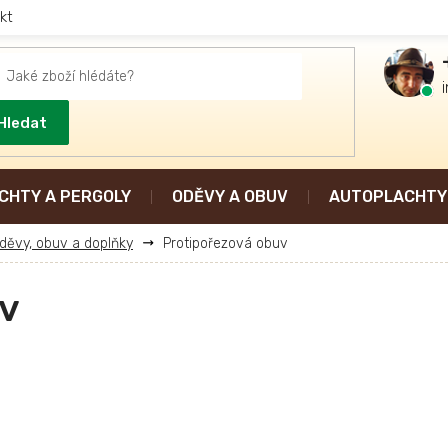
kt
Hledat
CHTY A PERGOLY
ODĚVY A OBUV
AUTOPLACHTY 
děvy, obuv a doplňky
Protipořezová obuv
v