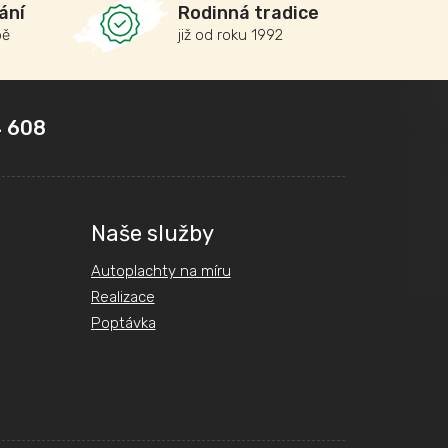
ání
Rodinná tradice
bě
již od roku 1992
 608
Naše služby
Autoplachty na míru
Realizace
Poptávka