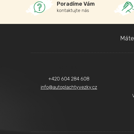
Poradíme Vám
kontaktujte nás
Z
Máte
á
p
a
Kontakt
t
+420 604 284 608
í
info
@
autoplachtyvezky.cz