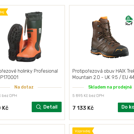
dej
ořezové holinky Profesional
Protipořezová obuv HAIX Tre
3 P170001
Mountain 2.0 - UK 9.5 / EU 4
Na dotaz
Skladem na prodejně
č bez DPH
5 895 Kč bez DPH
Detail
Do k
0 Kč
7 133 Kč
Výprodej