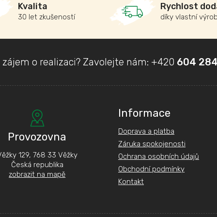
á
Kvalita
Rychlost dod
d
30 let zkušeností
díky vlastní výro
a
c
í
p
r
 zájem o realizaci? Zavolejte nám:
+420
604 284
v
k
y
v
ý
p
Informace
i
s
Doprava a platba
Provozovna
u
Záruka spokojenosti
Věžky 129, 768 33 Věžky
Ochrana osobních údajů
Česká republika
Obchodní podmínky
zobrazit na mapě
Kontakt