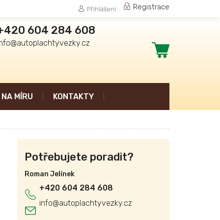
Registrace
Přihlášení
+420 604 284 608
info@autoplachtyvezky.cz
Nákupní
košík
NA MÍRU
KONTAKTY
Potřebujete poradit?
Roman Jelínek
+420 604 284 608
info
@
autoplachtyvezky.cz