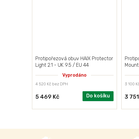
Protipořezová obuv HAIX Protector
Protip
Light 2.1 - UK 9.5 / EU 44
Mounta
Vyprodáno
4 520 Kč bez DPH
3 100 K
Do košíku
5 469 Kč
3 751