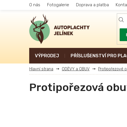
Přejít
O nás
Fotogalerie
Doprava a platba
Konta
na
obsah
VÝPRODEJ
PŘÍSLUŠENSTVÍ PRO PLA
ODĚVY a OBUV
Protipořezové o
Protipořezová obu