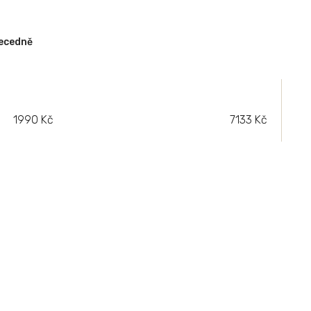
ecedně
1990
Kč
7133
Kč