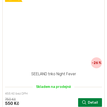
–26 %
SEELAND triko Night Fever
Skladem na prodejně
455 Kč bez DPH
750 Kč
Detail
550 Kč