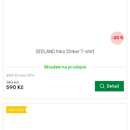
–20 %
SEELAND triko Striker T-shirt
Skladem na prodejně
488 Kč bez DPH
740 Kč
Detail
590 Kč
Výprodej