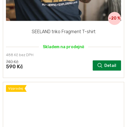
–20 %
SEELAND triko Fragment T-shirt
Skladem na prodejně
488 Kč bez DPH
740 Kč
Detail
590 Kč
Výprodej