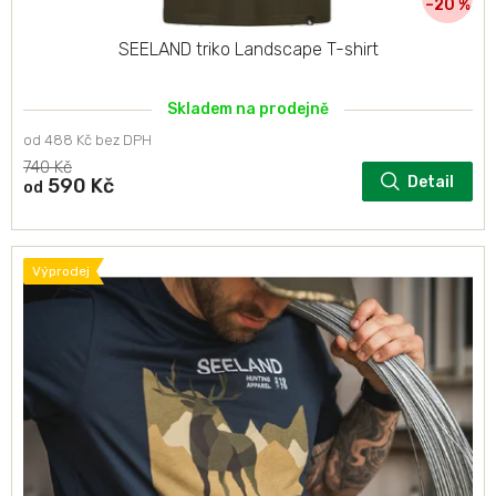
–20 %
SEELAND triko Landscape T-shirt
Skladem na prodejně
od 488 Kč bez DPH
740 Kč
Detail
590 Kč
od
Výprodej