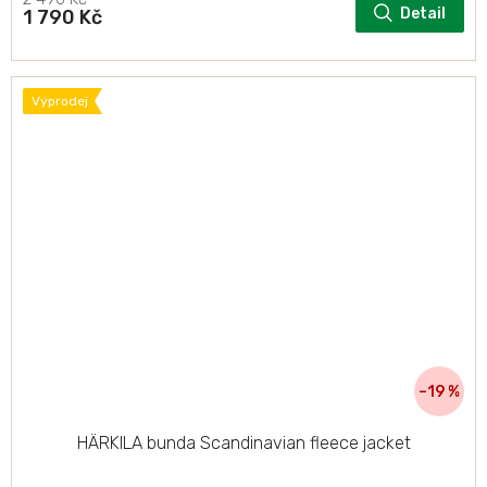
Detail
1 790 Kč
Výprodej
–19 %
HÄRKILA bunda Scandinavian fleece jacket