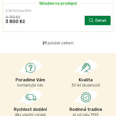
Skladem na prodejně
3 141 Kč bez DPH
4 740 Kč
Detail
3 800 Kč
21
položek celkem
O
v
l
á
d
a
c
í
Poradíme Vám
Kvalita
p
kontaktujte nás
30 let zkušeností
r
v
k
y
v
Rychlost dodání
Rodinná tradice
ý
díky vlastní výrobě
již od roku 1992