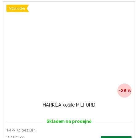
Výprodej
–28 %
HÄRKILA košile MILFORD
Skladem na prodejně
1 479 Kč bez DPH
2 490 Kč