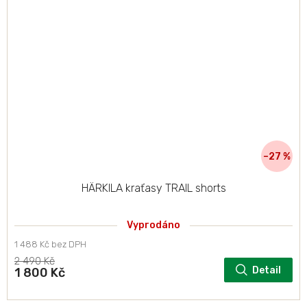
–27 %
HÄRKILA kraťasy TRAIL shorts
Vyprodáno
1 488 Kč bez DPH
2 490 Kč
Detail
1 800 Kč