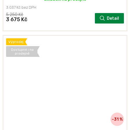
3 037 Kč bez DPH
5 250 Kč
Detail
3 675 Kč
Výprodej
Dostupné i na
prodejně
–31 %