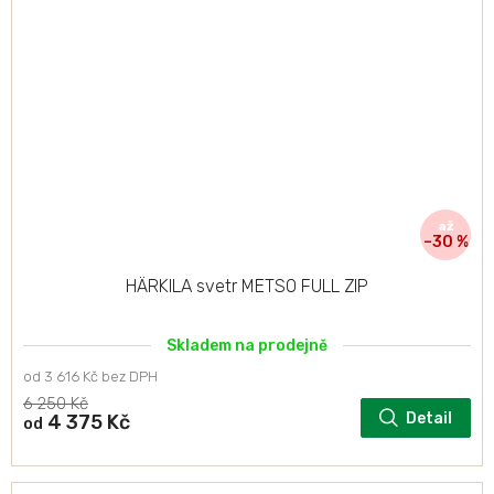
až
–30 %
HÄRKILA svetr METSO FULL ZIP
Skladem na prodejně
od 3 616 Kč bez DPH
6 250 Kč
Detail
4 375 Kč
od