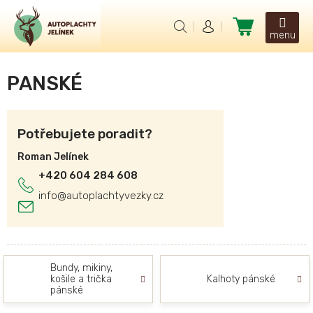
Přejít
na
Nákupní
obsah
košík
PANSKÉ
Potřebujete poradit?
Roman Jelínek
+420 604 284 608
info
@
autoplachtyvezky.cz
Bundy, mikiny,
košile a trička
Kalhoty pánské
pánské