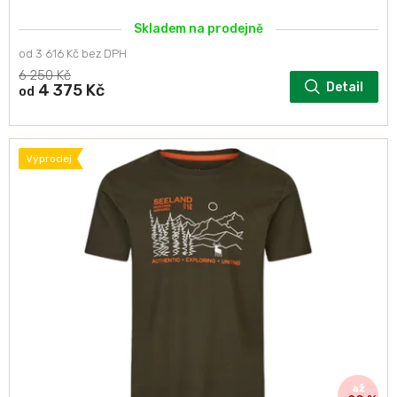
Skladem na prodejně
od 3 616 Kč bez DPH
6 250 Kč
Detail
4 375 Kč
od
Výprodej
až