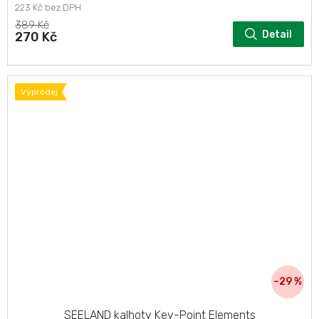
223 Kč bez DPH
389 Kč
Detail
270 Kč
Výprodej
–29 %
SEELAND kalhoty Key-Point Elements