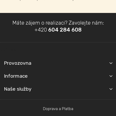
p
i
s
u
Z
Máte zájem o realizaci? Zavolejte nám:
á
+420
604 284 608
p
a
t
Kontakt
í
Provozovna
Informace
Naše služby
Doprava a Platba