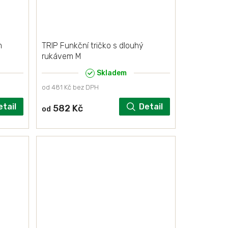
m
TRIP Funkční tričko s dlouhý
rukávem M
Skladem
od 481 Kč bez DPH
etail
Detail
582 Kč
od