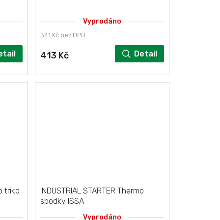
Vyprodáno
341 Kč bez DPH
etail
Detail
413 Kč
 triko
INDUSTRIAL STARTER Thermo
spodky ISSA
Vyprodáno