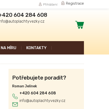
Registrace
Přihlášení
+420 604 284 608
info@autoplachtyvezky.cz
Nákupní
košík
NA MÍRU
KONTAKTY
Potřebujete poradit?
Roman Jelínek
+420 604 284 608
info
@
autoplachtyvezky.cz