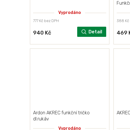
Funkčn
Vyprodáno
777 Kč bez DPH
388 Kč
Detail
940 Kč
469 
Ardon AKREC funkční tričko
AKREC
dl.rukáv
Vyprodáno