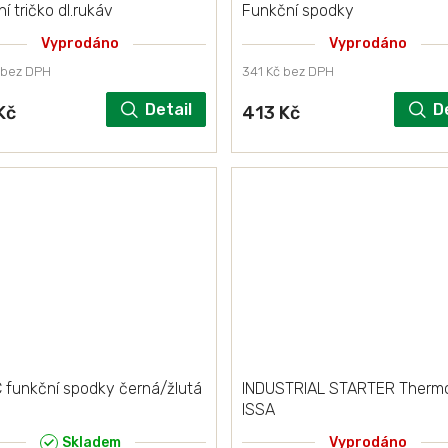
í tričko dl.rukáv
Funkční spodky
Vyprodáno
Vyprodáno
 bez DPH
341 Kč bez DPH
Detail
D
Kč
413 Kč
 funkční spodky černá/žlutá
INDUSTRIAL STARTER Thermo
ISSA
Skladem
Vyprodáno