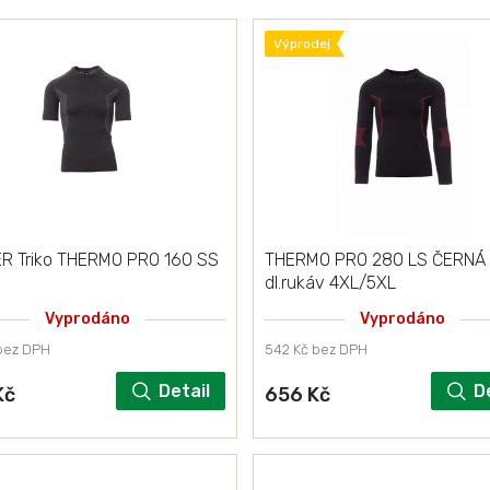
Výprodej
R Triko THERMO PRO 160 SS
THERMO PRO 280 LS ČERNÁ t
dl.rukáv 4XL/5XL
Vyprodáno
Vyprodáno
bez DPH
542 Kč bez DPH
Detail
D
Kč
656 Kč