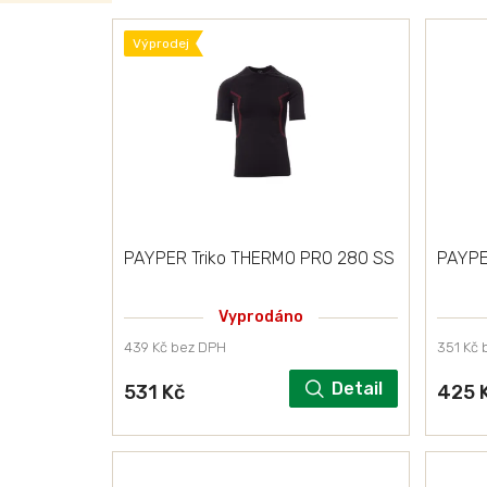
t
V
ů
Výprodej
ý
p
i
s
p
r
PAYPER Triko THERMO PRO 280 SS
PAYPE
o
Vyprodáno
d
439 Kč bez DPH
351 Kč 
u
Detail
531 Kč
425 
k
t
ů