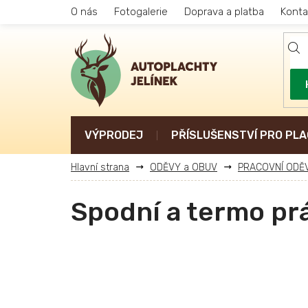
Přejít
O nás
Fotogalerie
Doprava a platba
Konta
na
obsah
VÝPRODEJ
PŘÍSLUŠENSTVÍ PRO PLA
ODĚVY a OBUV
PRACOVNÍ ODĚ
Spodní a termo pr