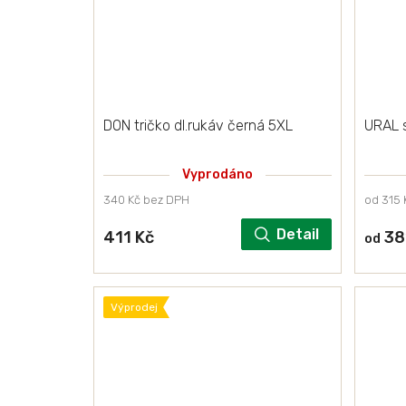
DON tričko dl.rukáv černá 5XL
URAL 
Vyprodáno
340 Kč bez DPH
od 315 
Detail
411 Kč
38
od
Výprodej