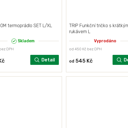
OM termoprádlo SET L/XL
TRIP Funkční tričko s krátký
rukávem L
Skladem
Vyprodáno
 bez DPH
od 450 Kč bez DPH
Detail
D
Kč
545 Kč
od