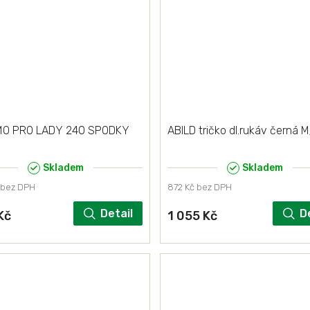
O PRO LADY 240 SPODKY
ABILD tričko dl.rukáv černá M
Skladem
Skladem
 bez DPH
872 Kč bez DPH
Detail
D
Kč
1 055 Kč