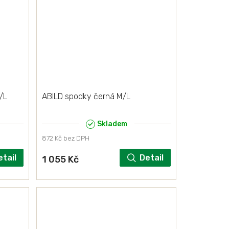
/L
ABILD spodky černá M/L
Skladem
872 Kč bez DPH
etail
Detail
1 055 Kč