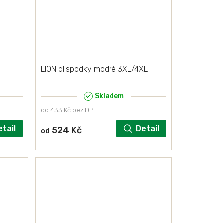
LION dl.spodky modré 3XL/4XL
Skladem
od 433 Kč bez DPH
etail
Detail
524 Kč
od