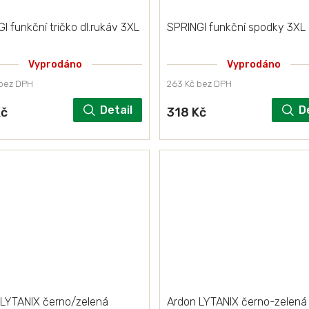
I funkční tričko dl.rukáv 3XL
SPRINGI funkční spodky 3XL
Vyprodáno
Vyprodáno
 bez DPH
263 Kč bez DPH
Detail
D
Kč
318 Kč
 LYTANIX černo/zelená
Ardon LYTANIX černo-zelená