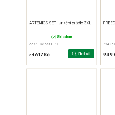
ARTEMIOS SET funkční prádlo 3XL
FREED
Skladem
od 510 Kč bez DPH
784 Kč
Detail
617 Kč
949 
od