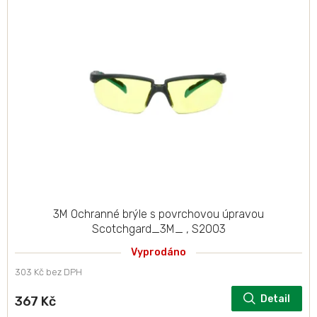
p
i
s
p
r
o
d
u
k
t
ů
3M Ochranné brýle s povrchovou úpravou
Scotchgard_3M_ , S2003
Vyprodáno
303 Kč bez DPH
Detail
367 Kč