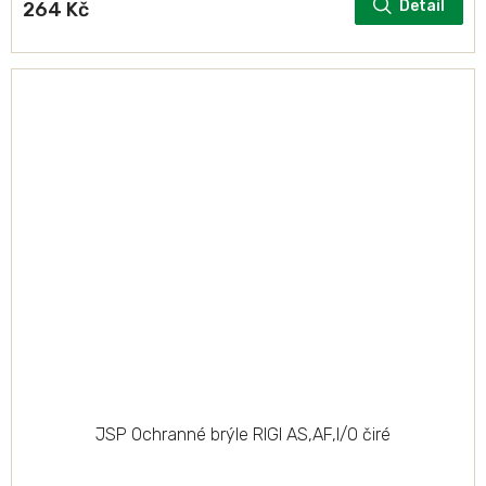
Detail
264 Kč
JSP Ochranné brýle RIGI AS,AF,I/O čiré