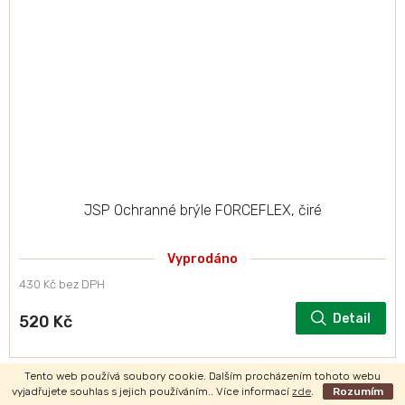
JSP Ochranné brýle FORCEFLEX, čiré
Vyprodáno
430 Kč bez DPH
Detail
520 Kč
Tento web používá soubory cookie. Dalším procházením tohoto webu
vyjadřujete souhlas s jejich používáním.. Více informací
zde
.
Rozumím