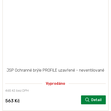
JSP Ochranné brýle PROFILE uzavřené - neventilované
Vyprodáno
465 Kč bez DPH
Detail
563 Kč