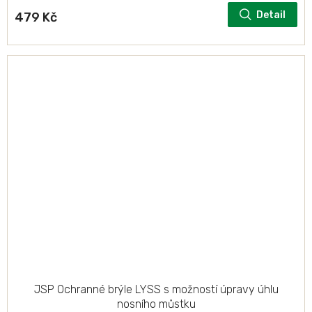
Detail
479 Kč
JSP Ochranné brýle LYSS s možností úpravy úhlu
nosního můstku