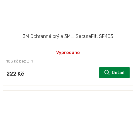
3M Ochranné brýle 3M_ SecureFit, SF403
Vyprodáno
183 Kč bez DPH
Detail
222 Kč