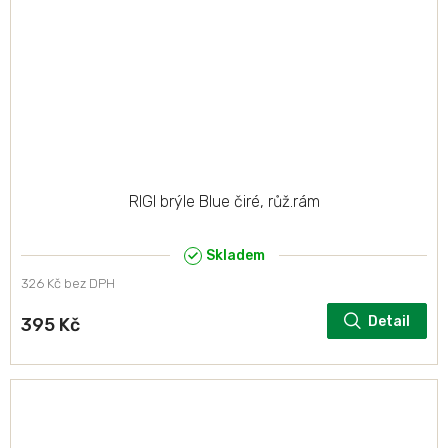
RIGI brýle Blue čiré, růž.rám
Skladem
326 Kč bez DPH
Detail
395 Kč