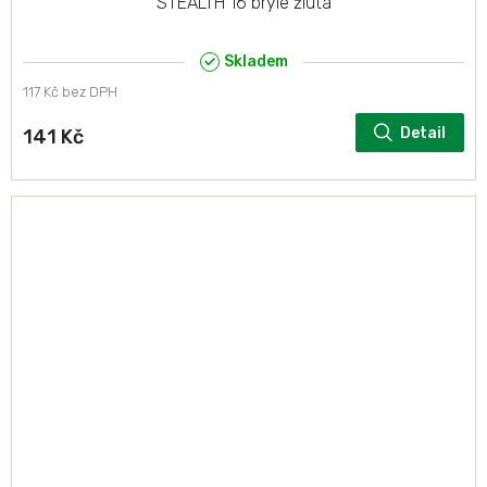
STEALTH 16 brýle žlutá
Skladem
117 Kč bez DPH
Detail
141 Kč