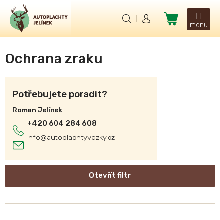
Přejít
na
Nákupní
obsah
košík
Ochrana zraku
Potřebujete poradit?
Roman Jelínek
+420 604 284 608
info
@
autoplachtyvezky.cz
Otevřít filtr
V
ý