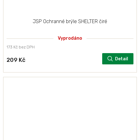
JSP Ochranné brýle SHELTER čiré
Vyprodáno
173 Kč bez DPH
Detail
209 Kč