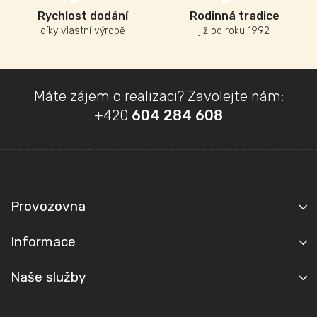
Rychlost dodání
Rodinná tradice
díky vlastní výrobě
již od roku 1992
Z
Máte zájem o realizaci? Zavolejte nám:
á
+420
604 284 608
p
a
t
Kontakt
í
Provozovna
Informace
Naše služby