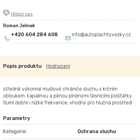
Roman Jelínek
+420 604 284 608
info
@
autoplachtyvezky.cz
Popis
Hodnocení
středně výkonné mušlové chrániče sluchu s krčním
obloukem; kapalinou a pěnou plněnými těsnícími polštářky;
tlumí dobře i nízké frekvence; vhodný pro hlučná prostředí
Kategorie
:
Ochrana sluchu