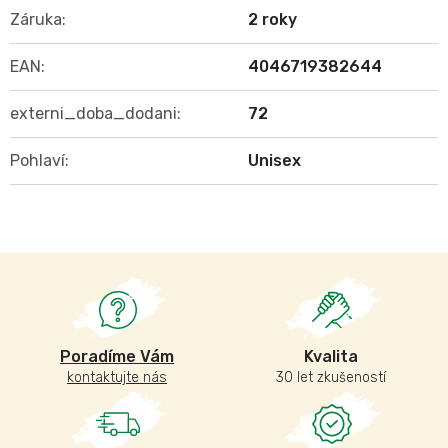
Záruka
:
2 roky
EAN
:
4046719382644
externi_doba_dodani
:
72
Pohlaví
:
Unisex
Poradíme Vám
Kvalita
kontaktujte nás
30 let zkušeností