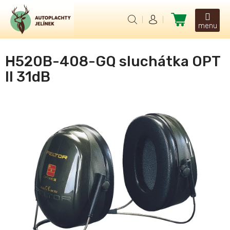
Přejít
na
Nákupní
obsah
košík
H520B-408-GQ sluchátka OPT
II 31dB