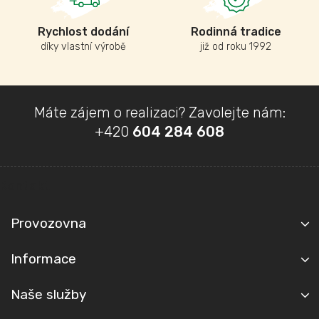
Rychlost dodání
Rodinná tradice
díky vlastní výrobě
již od roku 1992
Z
Máte zájem o realizaci? Zavolejte nám:
á
+420
604 284 608
p
a
t
Kontakt
í
Provozovna
Informace
Naše služby