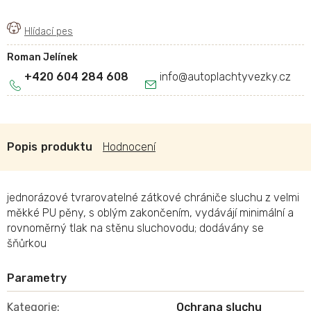
Roman Jelínek
+420 604 284 608
info
@
autoplachtyvezky.cz
Popis
Hodnocení
jednorázové tvrarovatelné zátkové chrániče sluchu z velmi
měkké PU pěny, s oblým zakončením, vydávájí minimální a
rovnoměrný tlak na stěnu sluchovodu; dodávány se
šňůrkou
Kategorie
:
Ochrana sluchu