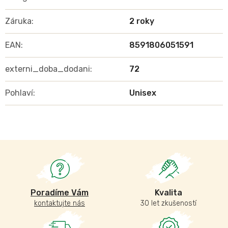
Záruka
:
2 roky
EAN
:
8591806051591
externi_doba_dodani
:
72
Pohlaví
:
Unisex
Poradíme Vám
Kvalita
kontaktujte nás
30 let zkušeností