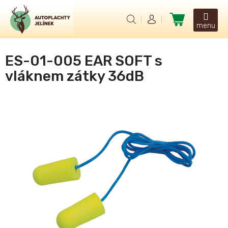
Přejít
na
Nákupní
obsah
košík
ES-01-005 EAR SOFT s
vláknem zátky 36dB