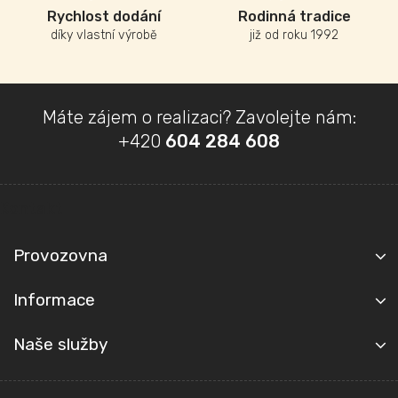
Rychlost dodání
Rodinná tradice
díky vlastní výrobě
již od roku 1992
Z
Máte zájem o realizaci? Zavolejte nám:
á
+420
604 284 608
p
a
t
Kontakt
í
Provozovna
Informace
Naše služby