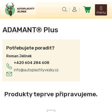
Přejít
na
Nákupní
obsah
košík
ADAMANT® Plus
Potřebujete poradit?
Roman Jelínek
+420 604 284 608
info
@
autoplachtyvezky.cz
Produkty teprve připravujeme.