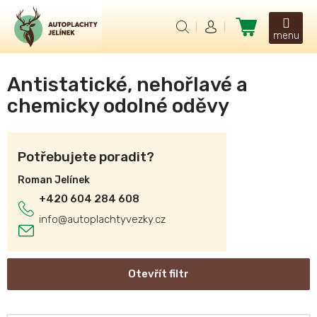
Přejít
na
Nákupní
obsah
košík
Antistatické, nehořlavé a
chemicky odolné oděvy
Potřebujete poradit?
Roman Jelínek
+420 604 284 608
info
@
autoplachtyvezky.cz
Otevřít filtr
V