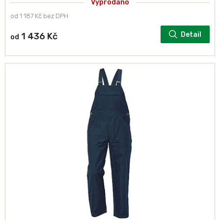
Vyprodáno
od 1 187 Kč bez DPH
Detail
1 436 Kč
od