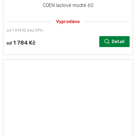
COEN laclové modré 60
Vyprodáno
od 1 474 Kč bez DPH
Detail
1 784 Kč
od