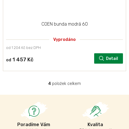
COEN bunda modrá 60
Vyprodáno
od 1 204 Kč bez DPH
Detail
1 457 Kč
od
4
položek celkem
O
v
l
á
d
a
c
í
Poradíme Vám
Kvalita