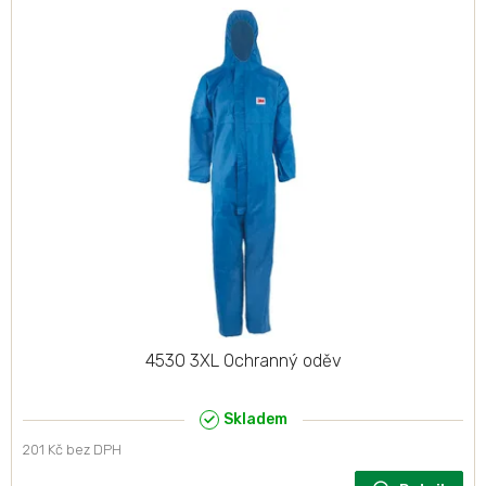
ý
p
i
s
p
r
o
d
u
k
t
ů
4530 3XL Ochranný oděv
Skladem
201 Kč bez DPH