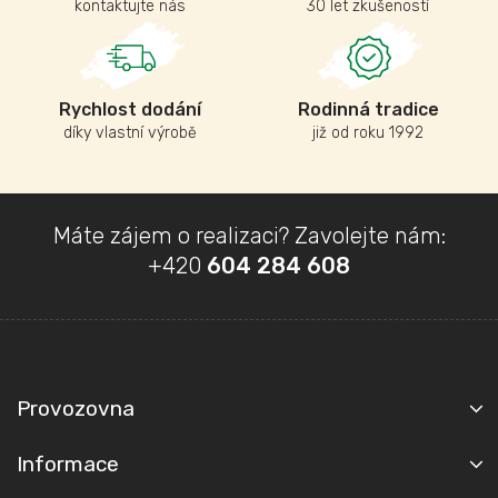
p
kontaktujte nás
30 let zkušeností
r
v
k
y
v
Rychlost dodání
Rodinná tradice
ý
díky vlastní výrobě
již od roku 1992
p
i
s
u
Z
Máte zájem o realizaci? Zavolejte nám:
á
+420
604 284 608
p
a
t
Kontakt
í
Provozovna
Informace