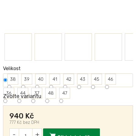
Velikost
38
39
40
41
42
43
45
46
36
44
37
48
47
Zvolte variantu
940 Kč
777 Kč bez DPH