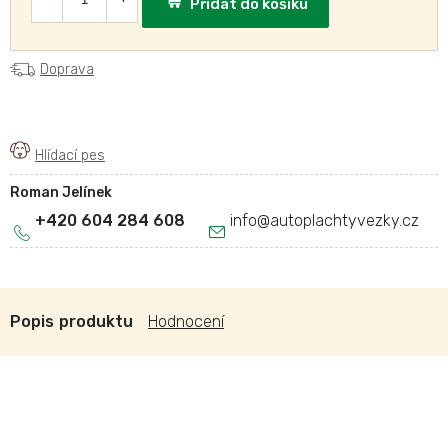
Přidat do košíku
Doprava
Roman Jelínek
+420 604 284 608
info
@
autoplachtyvezky.cz
Popis
Hodnocení