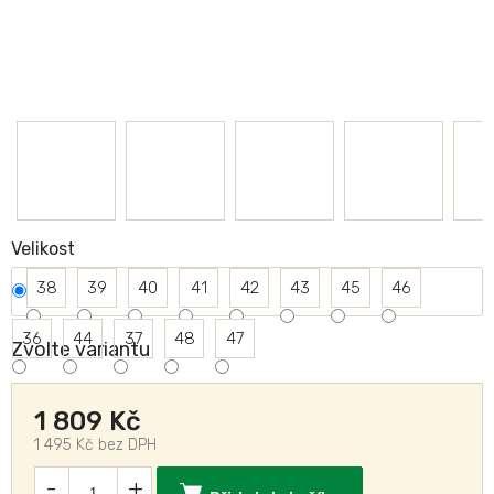
Velikost
38
39
40
41
42
43
45
46
36
44
37
48
47
Zvolte variantu
1 809 Kč
1 495 Kč bez DPH