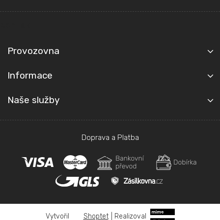
a
t
Kontakt
í
Provozovna
Informace
Naše služby
Doprava a Platba
Shoptet
|
Realizoval