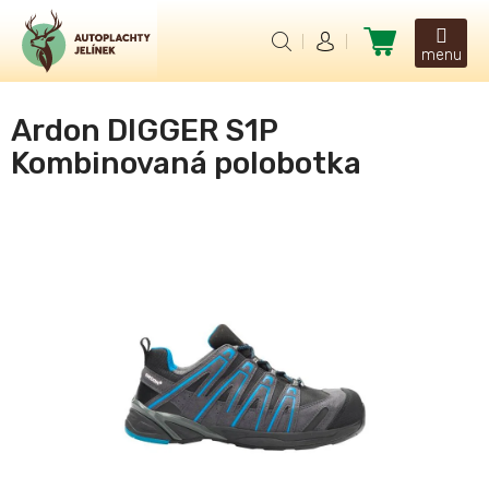
Přejít
na
Nákupní
obsah
košík
Ardon DIGGER S1P
Kombinovaná polobotka