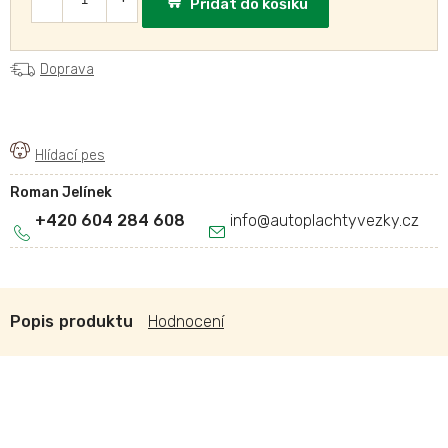
Přidat do košíku
Doprava
Roman Jelínek
+420 604 284 608
info
@
autoplachtyvezky.cz
Popis
Hodnocení