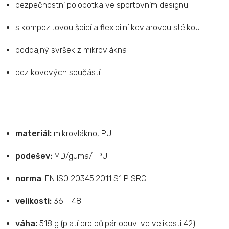
bezpečnostní polobotka ve sportovním designu
s kompozitovou špicí a flexibilní kevlarovou stélkou
poddajný svršek z mikrovlákna
bez kovových součástí
materiál:
mikrovlákno, PU
podešev:
MD/guma/TPU
norma
: EN ISO 20345:2011 S1 P SRC
velikosti:
36 - 48
váha:
518 g (platí pro půlpár obuvi ve velikosti 42)