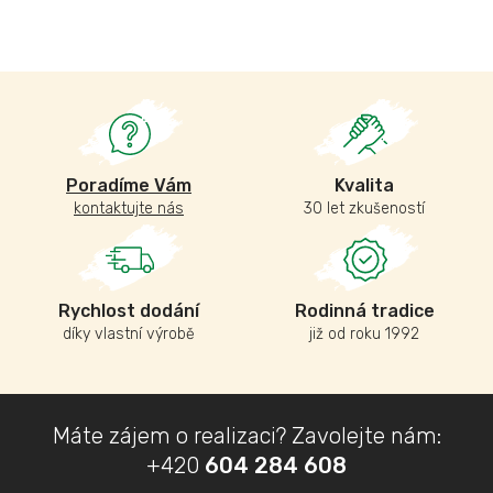
Poradíme Vám
Kvalita
kontaktujte nás
30 let zkušeností
Rychlost dodání
Rodinná tradice
díky vlastní výrobě
již od roku 1992
Z
Máte zájem o realizaci? Zavolejte nám:
á
+420
604 284 608
p