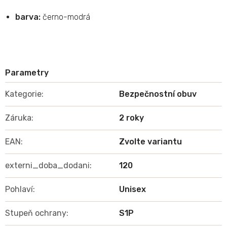
barva:
černo-modrá
Kategorie
:
Bezpečnostní obuv
Záruka
:
2 roky
EAN
:
Zvolte variantu
externi_doba_dodani
:
120
Pohlaví
:
Unisex
Stupeň ochrany
:
S1P