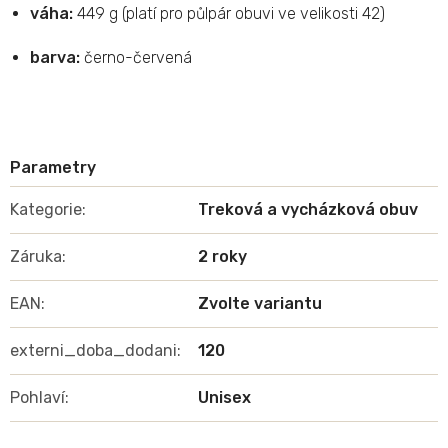
váha:
449 g (platí pro půlpár obuvi ve velikosti 42)
barva:
černo-červená
Kategorie
:
Treková a vycházková obuv
Záruka
:
2 roky
EAN
:
Zvolte variantu
externi_doba_dodani
:
120
Pohlaví
:
Unisex