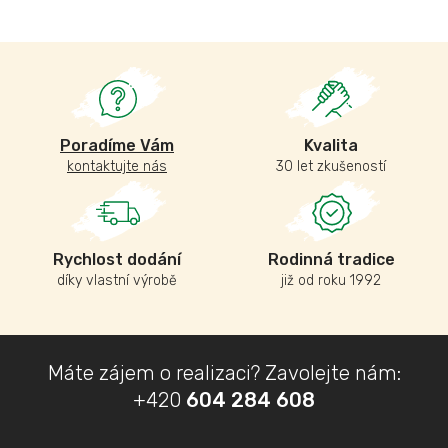
Poradíme Vám
Kvalita
kontaktujte nás
30 let zkušeností
Rychlost dodání
Rodinná tradice
díky vlastní výrobě
již od roku 1992
Z
Máte zájem o realizaci? Zavolejte nám:
á
+420
604 284 608
p