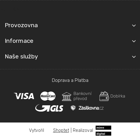
a
t
Kontakt
í
Provozovna
Informace
Naše služby
Doprava a Platba
Shoptet
|
Realizoval