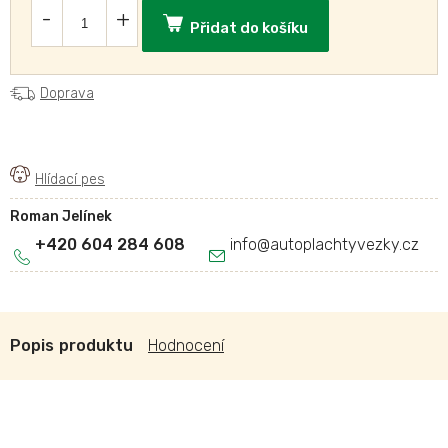
Přidat do košíku
Doprava
Roman Jelínek
+420 604 284 608
info
@
autoplachtyvezky.cz
Popis
Hodnocení