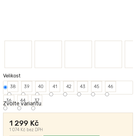
Velikost
38
39
40
41
42
43
45
46
36
44
37
Zvolte variantu
1 299 Kč
1 074 Kč bez DPH