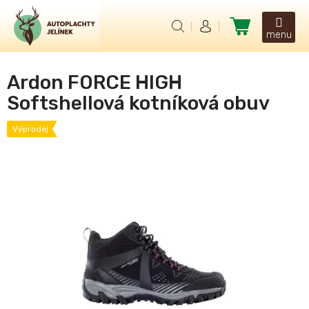
Přejít
na
Nákupní
obsah
košík
Ardon FORCE HIGH
Softshellová kotníková obuv
Výprodej