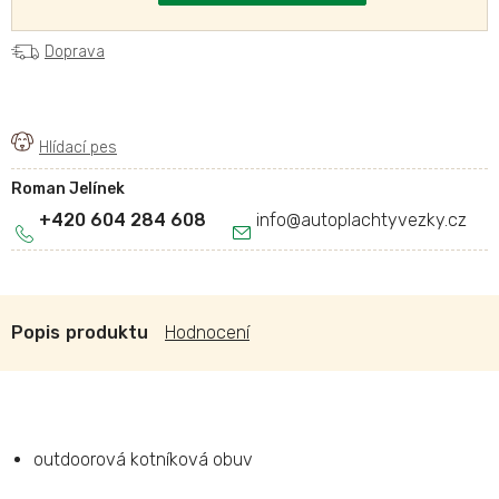
Doprava
Roman Jelínek
+420 604 284 608
info
@
autoplachtyvezky.cz
Popis
Hodnocení
outdoorová kotníková obuv