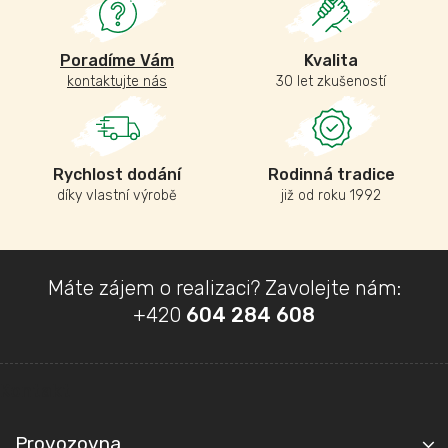
Poradíme Vám
Kvalita
kontaktujte nás
30 let zkušeností
Rychlost dodání
Rodinná tradice
díky vlastní výrobě
již od roku 1992
Z
Máte zájem o realizaci? Zavolejte nám:
á
+420
604 284 608
p
a
t
Kontakt
í
Provozovna