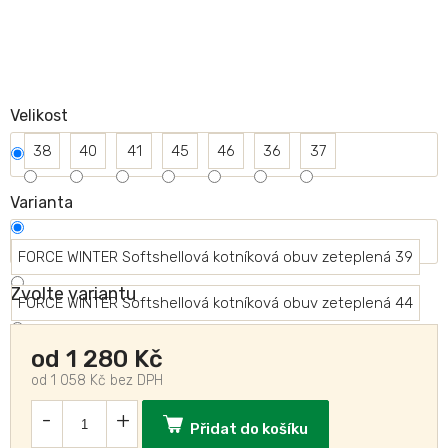
Velikost
38
40
41
45
46
36
37
Varianta
FORCE WINTER Softshellová kotníková obuv zeteplená 39
Zvolte variantu
FORCE WINTER Softshellová kotníková obuv zeteplená 44
FORCE WINTER Softshellová kotníková obuv zeteplená 42
od
1 280 Kč
od
1 058 Kč
bez DPH
FORCE WINTER Softshellová kotníková obuv zeteplená 43
Přidat do košíku