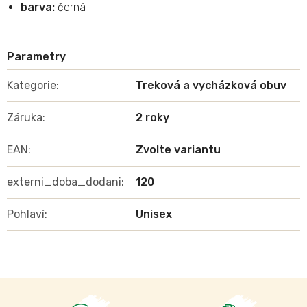
barva:
černá
Kategorie
:
Treková a vycházková obuv
Záruka
:
2 roky
EAN
:
Zvolte variantu
externi_doba_dodani
:
120
Pohlaví
:
Unisex