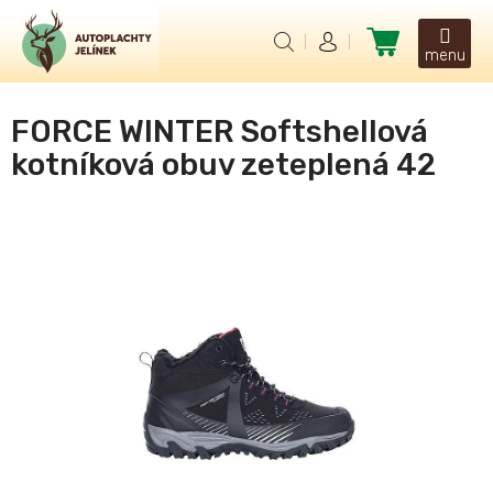
Přejít
na
Nákupní
obsah
košík
FORCE WINTER Softshellová
kotníková obuv zeteplená 42