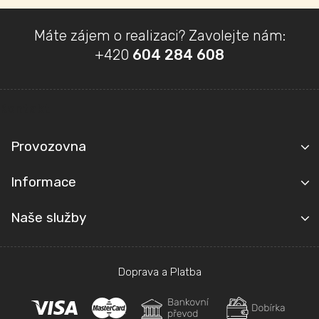
Z
Máte zájem o realizaci? Zavolejte nám:
á
+420
604 284 608
p
a
t
Kontakt
í
Provozovna
Informace
Naše služby
Doprava a Platba