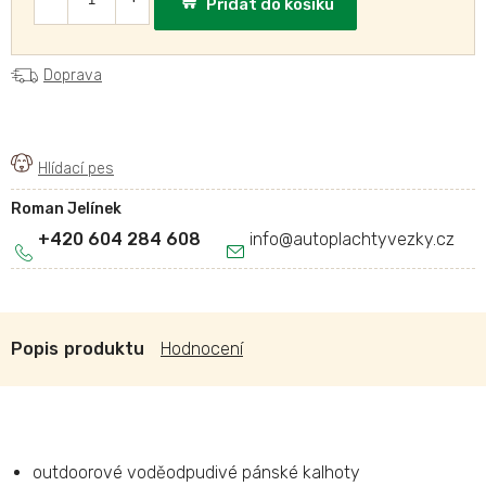
Přidat do košíku
Doprava
Roman Jelínek
+420 604 284 608
info
@
autoplachtyvezky.cz
Popis
Hodnocení
outdoorové voděodpudivé pánské kalhoty