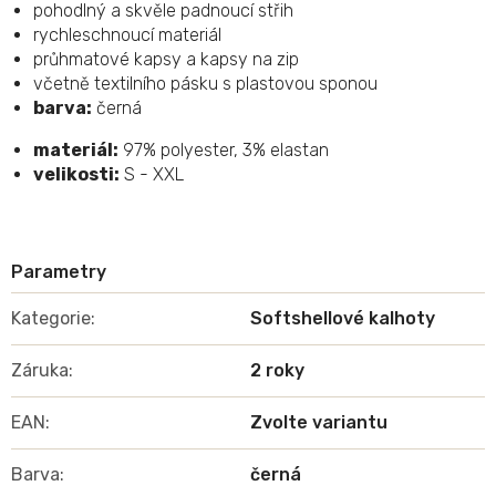
pohodlný a skvěle padnoucí střih
rychleschnoucí materiál
průhmatové kapsy a kapsy na zip
včetně textilního pásku s plastovou sponou
barva:
černá
materiál:
97% polyester, 3% elastan
velikosti:
S - XXL
Kategorie
:
Softshellové kalhoty
Záruka
:
2 roky
EAN
:
Zvolte variantu
Barva
:
černá