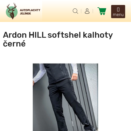
Přejít
na
Nákupní
obsah
košík
Ardon HILL softshel kalhoty
černé