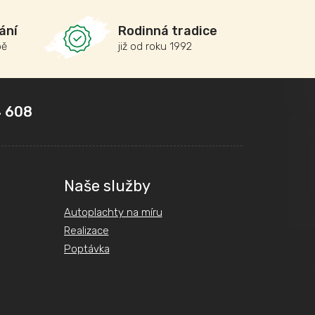
ání
Rodinná tradice
bě
již od roku 1992
 608
Naše služby
Autoplachty na míru
Realizace
Poptávka