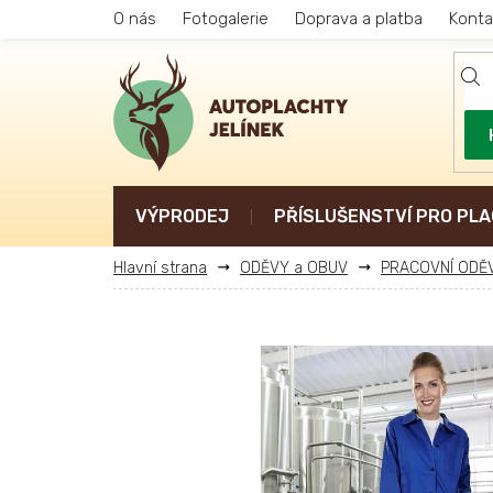
Přejít
O nás
Fotogalerie
Doprava a platba
Konta
na
obsah
VÝPRODEJ
PŘÍSLUŠENSTVÍ PRO PLA
ODĚVY a OBUV
PRACOVNÍ ODĚ