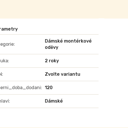
Dámské montérkové
egorie
:
oděvy
ruka
:
2 roky
N
:
Zvolte variantu
terni_doba_dodani
:
120
laví
:
Dámské