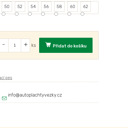
50
52
54
56
58
60
62
Přidat do košíku
info
@
autoplachtyvezky.cz