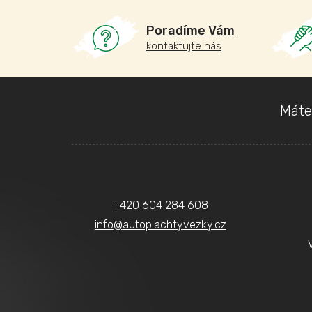
Poradíme Vám
kontaktujte nás
Z
Máte
á
p
a
Kontakt
t
+420 604 284 608
í
info
@
autoplachtyvezky.cz