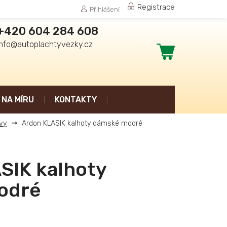
Registrace
Přihlášení
+420 604 284 608
info@autoplachtyvezky.cz
Nákupní
košík
NA MÍRU
KONTAKTY
vy
Ardon KLASIK kalhoty dámské modré
SIK kalhoty
odré