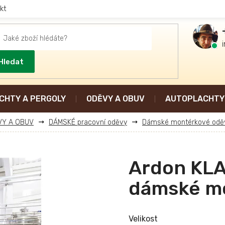
kt
Hledat
CHTY A PERGOLY
ODĚVY A OBUV
AUTOPLACHTY 
VY A OBUV
DÁMSKÉ pracovní oděvy
Dámské montérkové odě
Ardon KLA
dámské m
Velikost