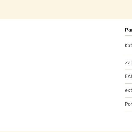
Kat
Zá
EA
ex
Poh