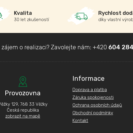
Kvalita
Rychlost dod
30 let zkušeností
díky vlastní výro
 zájem o realizaci? Zavolejte nám:
+420
604 284
Informace
Doprava a platba
Provozovna
Záruka spokojenosti
Věžky 129, 768 33 Věžky
Ochrana osobních údajů
Česká republika
Obchodní podmínky
zobrazit na mapě
Kontakt