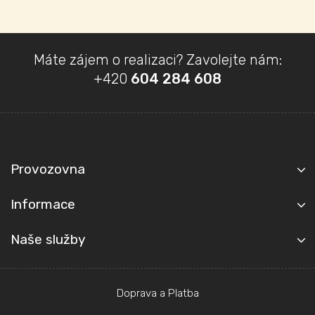
Z
Máte zájem o realizaci? Zavolejte nám:
á
+420
604 284 608
p
a
t
Kontakt
í
Provozovna
Informace
Naše služby
Doprava a Platba