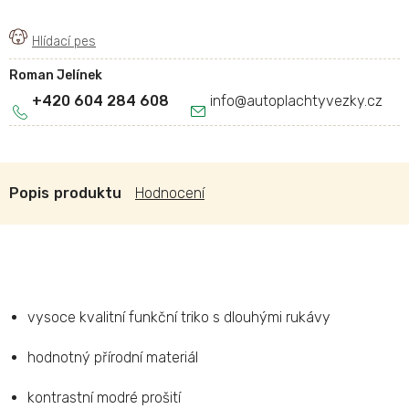
Roman Jelínek
+420 604 284 608
info
@
autoplachtyvezky.cz
Popis
Hodnocení
vysoce kvalitní funkční triko s dlouhými rukávy
hodnotný přírodní materiál
kontrastní modré prošití