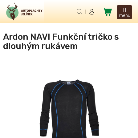
Přejít
na
Nákupní
obsah
košík
Ardon NAVI Funkční tričko s
dlouhým rukávem