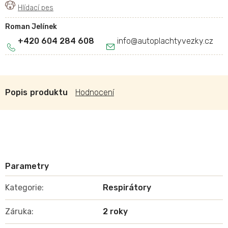
Roman Jelínek
+420 604 284 608
info
@
autoplachtyvezky.cz
Popis
Hodnocení
Kategorie
:
Respirátory
Záruka
:
2 roky