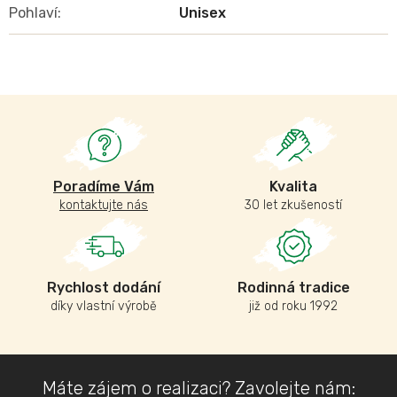
Pohlaví
:
Unisex
Poradíme Vám
Kvalita
kontaktujte nás
30 let zkušeností
Rychlost dodání
Rodinná tradice
díky vlastní výrobě
již od roku 1992
Z
Máte zájem o realizaci? Zavolejte nám: