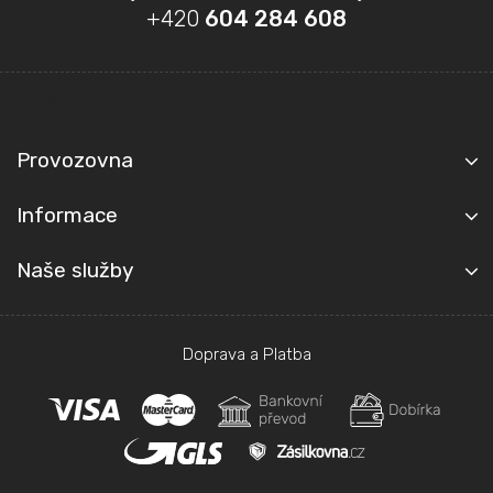
á
+420
604 284 608
p
a
t
Kontakt
í
Provozovna
Informace
Naše služby
Doprava a Platba