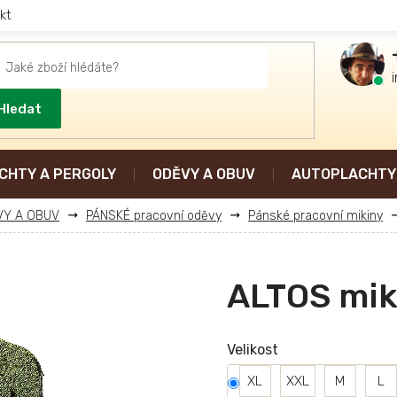
kt
Hledat
CHTY A PERGOLY
ODĚVY A OBUV
AUTOPLACHTY 
VY A OBUV
PÁNSKÉ pracovní oděvy
Pánské pracovní mikiny
ALTOS mik
Velikost
XL
XXL
M
L