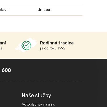
laví
:
Unisex
ání
Rodinná tradice
bě
již od roku 1992
 608
Naše služby
Autoplachty na míru