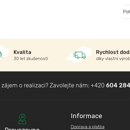
Poh
Kvalita
Rychlost dod
30 let zkušeností
díky vlastní výro
 zájem o realizaci? Zavolejte nám:
+420
604 284
Informace
Doprava a platba