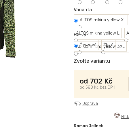
Varianta
ALTOS mikina yellow XL
ALTOS mikina yellow L
A
Barvy
Červená
Žlutá
ALTOS mikina yellow 3XL
Zvolte variantu
od
702 Kč
od
580 Kč
bez DPH
Doprava
Roman Jelínek