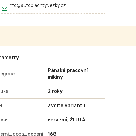
info
@
autoplachtyvezky.cz
Pánské pracovní
egorie
:
mikiny
ruka
:
2 roky
N
:
Zvolte variantu
rva
:
červená, ŽLUTÁ
terni_doba_dodani
:
168