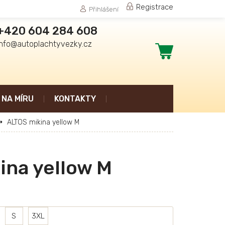
Registrace
Přihlášení
+420 604 284 608
info@autoplachtyvezky.cz
Nákupní
košík
NA MÍRU
KONTAKTY
ALTOS mikina yellow M
ina yellow M
S
3XL