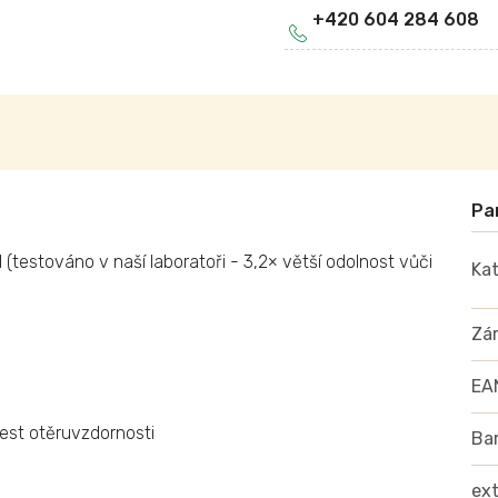
+420 604 284 608
 (testováno v naší laboratoři - 3,2× větší odolnost vůči
Kat
Zá
EA
est otěruvzdornosti
Ba
ex