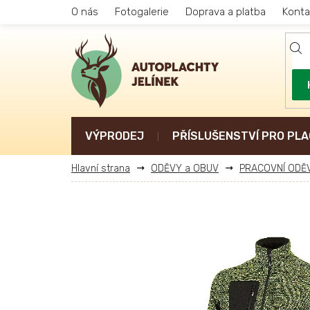
Přejít
O nás
Fotogalerie
Doprava a platba
Konta
na
obsah
VÝPRODEJ
PŘÍSLUŠENSTVÍ PRO PLA
ODĚVY a OBUV
PRACOVNÍ ODĚ