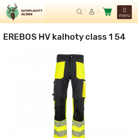
Přejít
na
Nákupní
obsah
košík
EREBOS HV kalhoty class 1 54