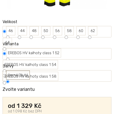
Velikost
46
44
48
50
56
58
60
62
64
Varianta
EREBOS HV kalhoty class 1 52
EREBOS HV kalhoty class 1 54
Barvy
černá/žlutá
EREBOS HV kalhoty class 1 58
Zvolte variantu
od
1 329 Kč
od
1 098 Kč
bez DPH