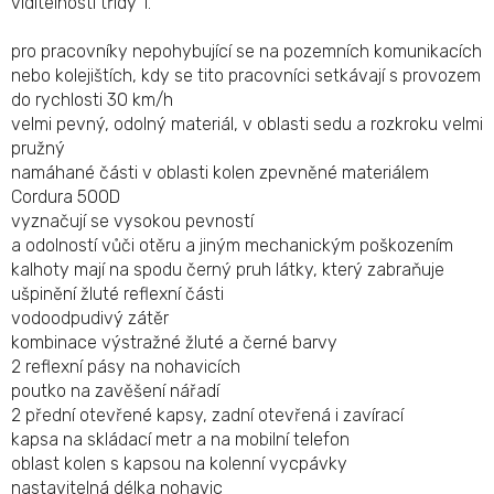
viditelnosti třídy 1.
pro pracovníky nepohybující se na pozemních komunikacích
nebo kolejištích, kdy se tito pracovníci setkávají s provozem
do rychlosti 30 km/h
velmi pevný, odolný materiál, v oblasti sedu a rozkroku velmi
pružný
namáhané části v oblasti kolen zpevněné materiálem
Cordura 500D
vyznačují se vysokou pevností
a odolností vůči otěru a jiným mechanickým poškozením
kalhoty mají na spodu černý pruh látky, který zabraňuje
ušpinění žluté reflexní části
vodoodpudivý zátěr
kombinace výstražné žluté a černé barvy
2 reflexní pásy na nohavicích
poutko na zavěšení nářadí
2 přední otevřené kapsy, zadní otevřená i zavírací
kapsa na skládací metr a na mobilní telefon
oblast kolen s kapsou na kolenní vycpávky
nastavitelná délka nohavic