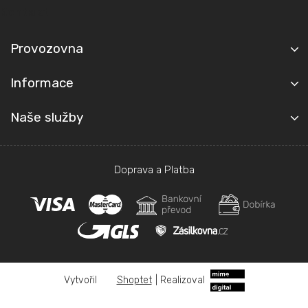
t
Kontakt
í
Provozovna
Informace
Naše služby
Doprava a Platba
Shoptet
|
Realizoval