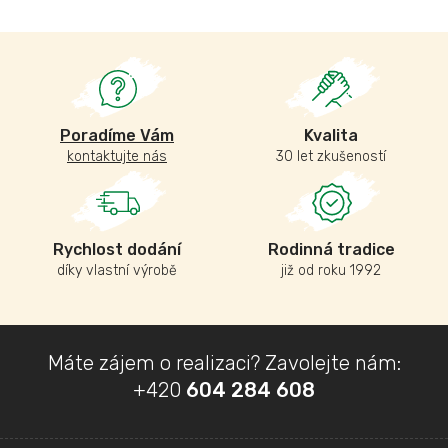
Poradíme Vám
Kvalita
kontaktujte nás
30 let zkušeností
Rychlost dodání
Rodinná tradice
díky vlastní výrobě
již od roku 1992
Z
Máte zájem o realizaci? Zavolejte nám:
á
+420
604 284 608
p
a