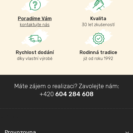
Poradíme Vám
Kvalita
kontaktujte nás
30 let zkušeností
Rychlost dodání
Rodinná tradice
díky vlastní výrobě
již od roku 1992
Z
Máte zájem o realizaci? Zavolejte nám:
á
+420
604 284 608
p
a
t
Kontakt
í
Provozovna