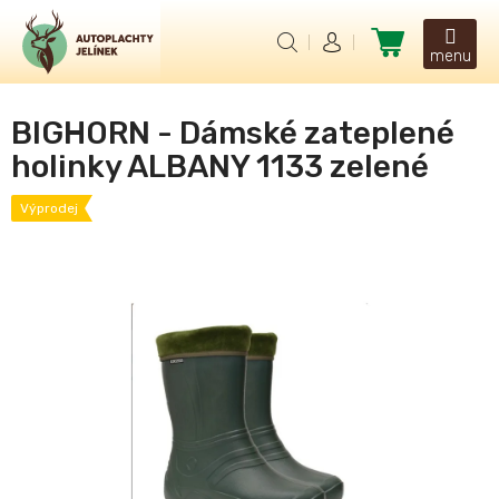
Přejít
na
Nákupní
obsah
košík
BIGHORN - Dámské zateplené
holinky ALBANY 1133 zelené
Výprodej