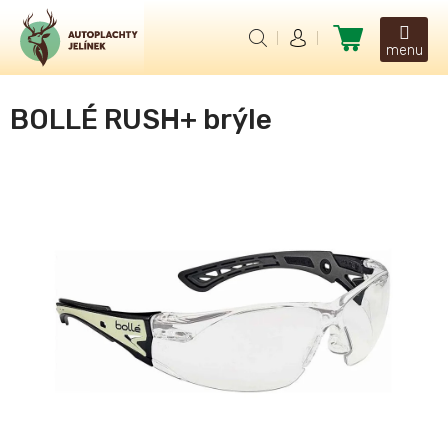
Přejít
na
Nákupní
obsah
košík
BOLLÉ RUSH+ brýle