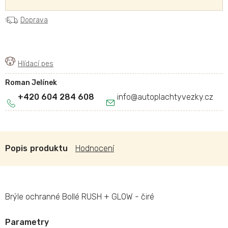
Doprava
Roman Jelínek
+420 604 284 608
info
@
autoplachtyvezky.cz
Popis
Hodnocení
Brýle ochranné Bollé RUSH + GLOW - čiré