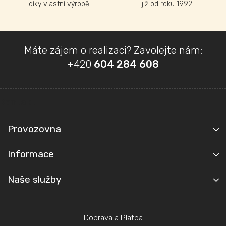
díky vlastní výrobě
již od roku 1992
Z
Máte zájem o realizaci? Zavolejte nám:
á
+420
604 284 608
p
a
t
Kontakt
í
Provozovna
Informace
Naše služby
Doprava a Platba