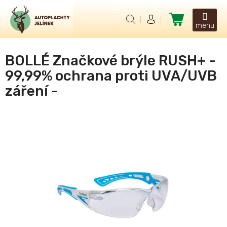
Přejít
na
Nákupní
obsah
košík
BOLLÉ Značkové brýle RUSH+ -
99,99% ochrana proti UVA/UVB
záření -