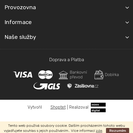
Provozovna
Informace
Naše služby
Doprava a Platba
Shoptet
|
Realizoval
Copyright 2026
Autoplachty Jelínek
. Všechna práva vyhrazena.
Tento web používá soubory cookie. Dalším procházením tohoto webu
vyjadřujete souhlas s jejich používáním.. Více informací
zde
.
Rozumím