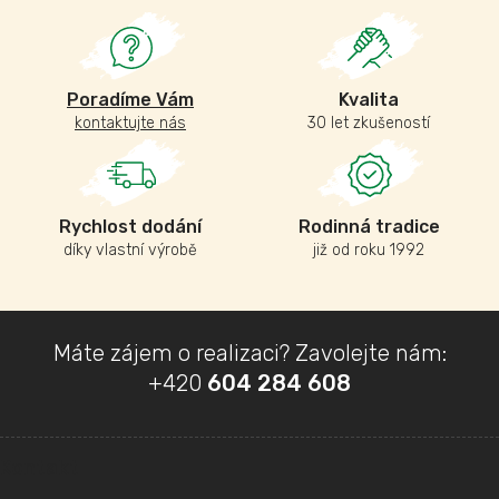
Poradíme Vám
Kvalita
kontaktujte nás
30 let zkušeností
Rychlost dodání
Rodinná tradice
díky vlastní výrobě
již od roku 1992
Z
Máte zájem o realizaci? Zavolejte nám:
á
+420
604 284 608
p
a
t
Kontakt
í