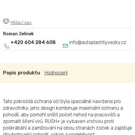
Roman Jelínek
+420 604 284 608
info
@
autoplachtyvezky.cz
Popis
Hodnocení
Tato pokročilá ochrana očí byla speciálně navržena pro
zdravotníky; jeho design kombinuje maximální ochranu a
pohodlí, aby pomohl snížit počet nehod na pracovišti a
zpomalit šíření virů. RUSH+ je vybaven vrstvou proti
poškrábání a zamlžování na obou stranách čoček a zajišťuje
dlouhotrvající pohodlí, výkon a spolehlivost.