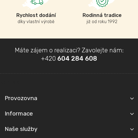
Rychlost dodání
Rodinná tradice
díky vlastní výrobě
již od roku 1992
Z
Máte zájem o realizaci? Zavolejte nám:
á
+420
604 284 608
p
a
t
Kontakt
í
Provozovna
Informace
Naše služby