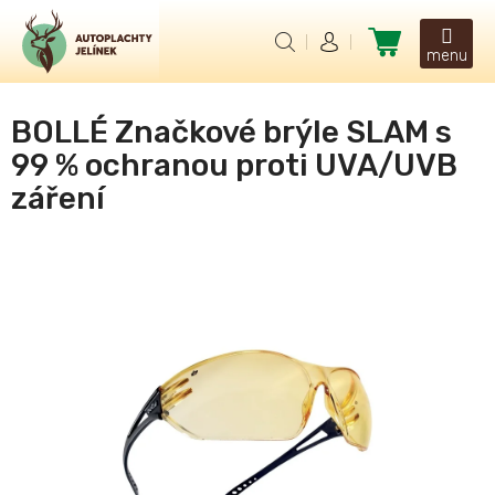
Přejít
na
Nákupní
obsah
košík
BOLLÉ Značkové brýle SLAM s
99 % ochranou proti UVA/UVB
záření