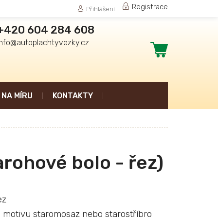
Registrace
Přihlášení
+420 604 284 608
info@autoplachtyvezky.cz
Nákupní
košík
NA MÍRU
KONTAKTY
arohové bolo - řez)
ez
motivu staromosaz nebo starostříbro