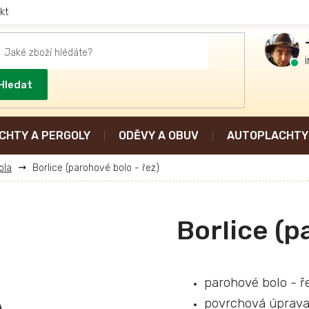
kt
Hledat
CHTY A PERGOLY
ODĚVY A OBUV
AUTOPLACHTY 
ola
Borlice (parohové bolo - řez)
Borlice (p
parohové bolo - ř
povrchová úprava 