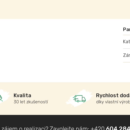
Kat
Zá
Kvalita
Rychlost dod
30 let zkušeností
díky vlastní výro
 zájem o realizaci? Zavolejte nám:
+420
604 284