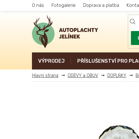
Přejít
O nás
Fotogalerie
Doprava a platba
Konta
na
obsah
VÝPRODEJ
PŘÍSLUŠENSTVÍ PRO PLA
ODĚVY a OBUV
DOPLŇKY
B