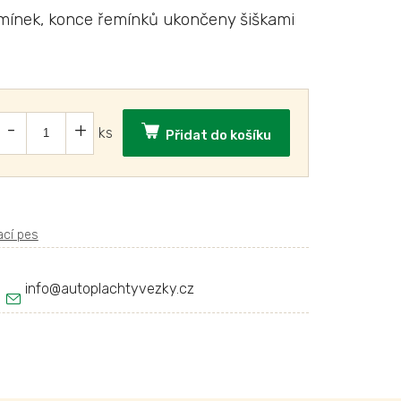
mínek, konce řemínků ukončeny šiškami
Přidat do košíku
info
@
autoplachtyvezky.cz