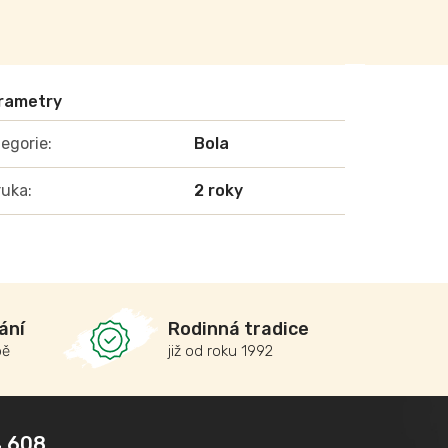
egorie
:
Bola
ruka
:
2 roky
ání
Rodinná tradice
bě
již od roku 1992
 608