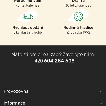
Poradíme Vám
Kvalita
kontaktujte nás
30 let zkušeností
Rychlost dodání
Rodinná tradice
díky vlastní výrobě
již od roku 1992
Z
Máte zájem o realizaci? Zavolejte nám:
á
+420
604 284 608
p
a
t
Kontakt
í
Provozovna
Informace