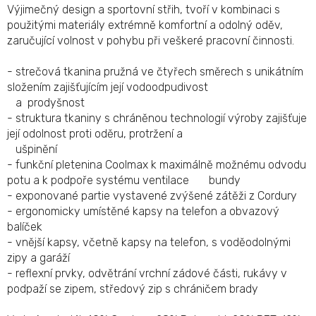
Výjimečný design a sportovní střih, tvoří v kombinaci s
použitými materiály extrémně komfortní a odolný oděv,
zaručující volnost v pohybu při veškeré pracovní činnosti.
- strečová tkanina pružná ve čtyřech směrech s unikátním
složením zajišťujícím její vodoodpudivost
a prodyšnost
- struktura tkaniny s chráněnou technologií výroby zajišťuje
její odolnost proti oděru, protržení a
ušpinění
- funkční pletenina Coolmax k maximálně možnému odvodu
potu a k podpoře systému ventilace bundy
- exponované partie vystavené zvýšené zátěži z Cordury
- ergonomicky umístěné kapsy na telefon a obvazový
balíček
- vnější kapsy, včetně kapsy na telefon, s voděodolnými
zipy a garáží
- reflexní prvky, odvětrání vrchní zádové části, rukávy v
podpaží se zipem, středový zip s chráničem brady