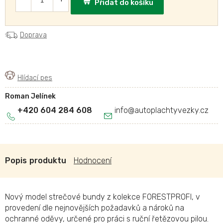
Přidat do košíku
Doprava
Roman Jelínek
+420 604 284 608
info
@
autoplachtyvezky.cz
Popis
Hodnocení
Nový model strečové bundy z kolekce FORESTPROFI, v
provedení dle nejnovějších požadavků a nároků na
ochranné oděvy, určené pro práci s ruční řetězovou pilou.