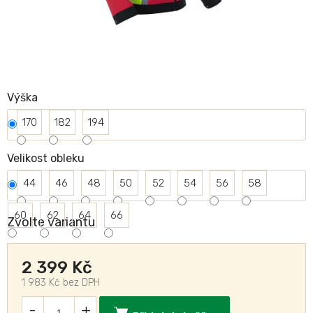
Výška
170
182
194
Velikost obleku
44
46
48
50
52
54
56
58
60
62
64
66
Zvolte variantu
2 399 Kč
1 983 Kč bez DPH