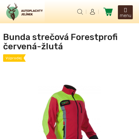
Přejít
na
Nákupní
obsah
košík
Bunda strečová Forestprofi
červená-žlutá
Výprodej