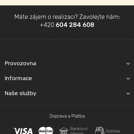
Z
Máte zájem o realizaci? Zavolejte nám:
á
+420
604 284 608
p
a
t
Kontakt
í
Provozovna
Informace
Naše služby
Doprava a Platba