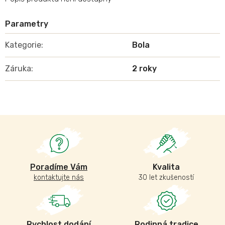
Kategorie
:
Bola
Záruka
:
2 roky
Poradíme Vám
Kvalita
kontaktujte nás
30 let zkušeností
Rychlost dodání
Rodinná tradice