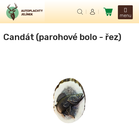
Přejít
na
Nákupní
obsah
košík
Candát (parohové bolo - řez)