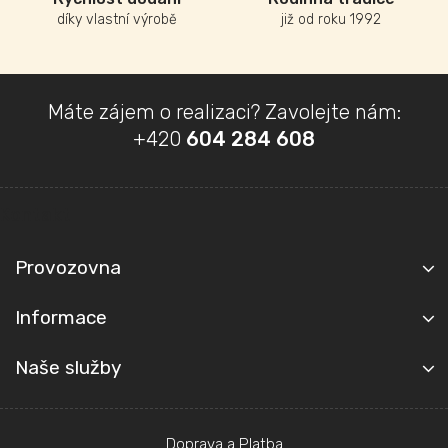
díky vlastní výrobě
již od roku 1992
Z
Máte zájem o realizaci? Zavolejte nám:
á
+420
604 284 608
p
a
t
Kontakt
í
Provozovna
Informace
Naše služby
Doprava a Platba