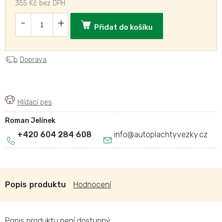
355 Kč bez DPH
Přidat do košíku
Doprava
Roman Jelínek
+420 604 284 608
info
@
autoplachtyvezky.cz
Popis
Hodnocení
Popis produktu není dostupný