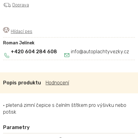
Doprava
Roman Jelínek
+420 604 284 608
info
@
autoplachtyvezky.cz
Popis
Hodnocení
• pletená zimní čepice s čelním štítkem pro výšivku nebo
potisk