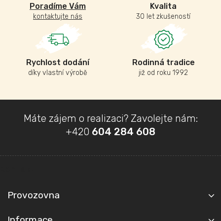
Poradíme Vám
Kvalita
kontaktujte nás
30 let zkušeností
Rychlost dodání
Rodinná tradice
díky vlastní výrobě
již od roku 1992
Z
Máte zájem o realizaci? Zavolejte nám:
á
+420
604 284 608
p
a
t
Kontakt
í
Provozovna
Informace