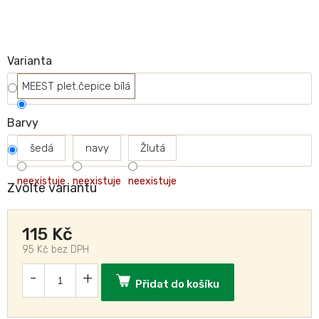
Varianta
MEEST plet.čepice bílá
Barvy
šedá
navy
Žlutá
neexistuje
neexistuje
neexistuje
Zvolte variantu
115 Kč
95 Kč bez DPH
Přidat do košíku