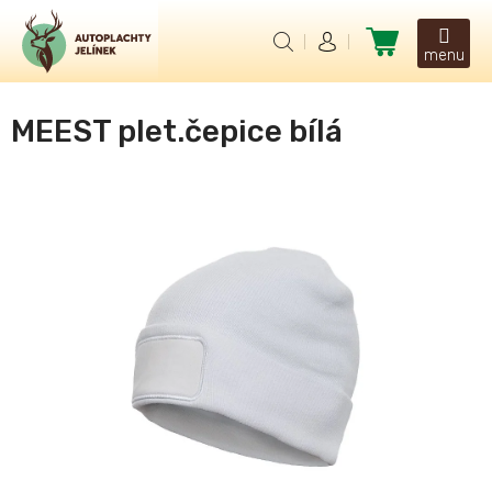
Přejít
na
Nákupní
obsah
košík
MEEST plet.čepice bílá