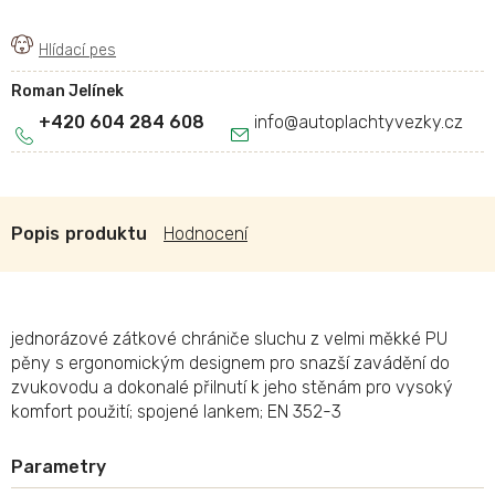
Roman Jelínek
+420 604 284 608
info
@
autoplachtyvezky.cz
Popis
Hodnocení
jednorázové zátkové chrániče sluchu z velmi měkké PU
pěny s ergonomickým designem pro snazší zavádění do
zvukovodu a dokonalé přilnutí k jeho stěnám pro vysoký
komfort použití; spojené lankem; EN 352-3