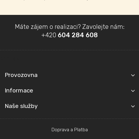
Z
Máte zájem o realizaci? Zavolejte nám:
á
+420
604 284 608
p
a
t
Kontakt
í
Provozovna
Informace
Naše služby
Doprava a Platba