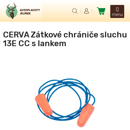
Přejít
na
Nákupní
obsah
košík
CERVA Zátkové chrániče sluchu
13E CC s lankem