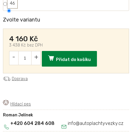
46
Zvolte variantu
4 160 Kč
3 438 Kč bez DPH
Přidat do košíku
Doprava
Roman Jelínek
+420 604 284 608
info
@
autoplachtyvezky.cz