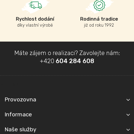
Rychlost dodání
Rodinná tradice
díky vlastní výrobě
již od roku 1992
Z
Máte zájem o realizaci? Zavolejte nám:
á
+420
604 284 608
p
a
t
Kontakt
í
Provozovna
Informace
Naše služby