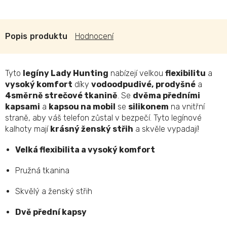
Popis
Hodnocení
Tyto
legíny Lady Hunting
nabízejí velkou
flexibilitu
a
vysoký komfort
díky
vodoodpudivé,
prodyšné
a
4směrně strečové tkanině
. Se
dvěma předními
kapsami
a
kapsou na mobil
se
silikonem
na vnitřní
straně, aby váš telefon zůstal v bezpečí. Tyto legínové
kalhoty mají
krásný ženský střih
a skvěle vypadají!
Velká flexibilita a vysoký komfort
Pružná tkanina
Skvělý a ženský střih
Dvě přední kapsy