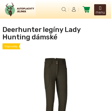
Přejít
na
Nákupní
obsah
košík
Deerhunter legíny Lady
Hunting dámské
Výprodej