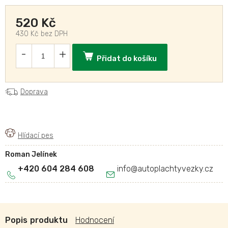
520 Kč
430 Kč bez DPH
Přidat do košíku
Doprava
Roman Jelínek
+420 604 284 608
info
@
autoplachtyvezky.cz
Popis
Hodnocení