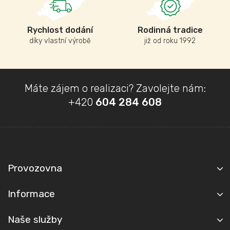
Rychlost dodání
Rodinná tradice
díky vlastní výrobě
již od roku 1992
Z
Máte zájem o realizaci? Zavolejte nám:
á
+420
604 284 608
p
a
t
Kontakt
í
Provozovna
Informace
Naše služby