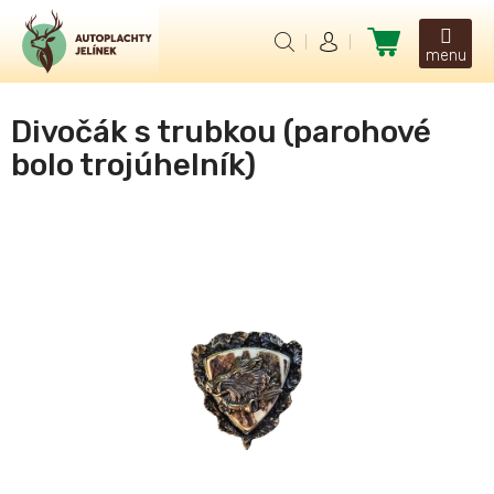
Přejít
na
Nákupní
obsah
košík
Divočák s trubkou (parohové
bolo trojúhelník)