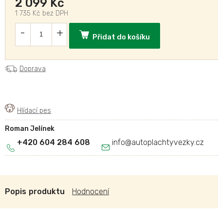
2 099 Kč
1 735 Kč bez DPH
Přidat do košíku
Doprava
Roman Jelínek
+420 604 284 608
info
@
autoplachtyvezky.cz
Popis
Hodnocení