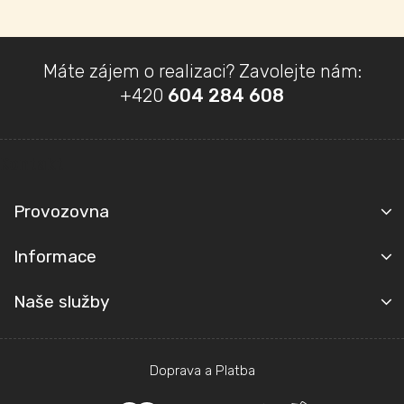
Z
Máte zájem o realizaci? Zavolejte nám:
á
+420
604 284 608
p
a
t
Kontakt
í
Provozovna
Informace
Naše služby
Doprava a Platba