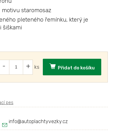
arohu
 motivu staromosaz
ženého pleteného řemínku, který je
 šiškami
Přidat do košíku
info
@
autoplachtyvezky.cz