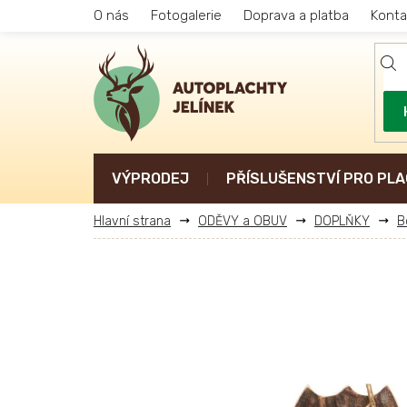
Přejít
O nás
Fotogalerie
Doprava a platba
Konta
na
obsah
VÝPRODEJ
PŘÍSLUŠENSTVÍ PRO PLA
ODĚVY a OBUV
DOPLŇKY
B