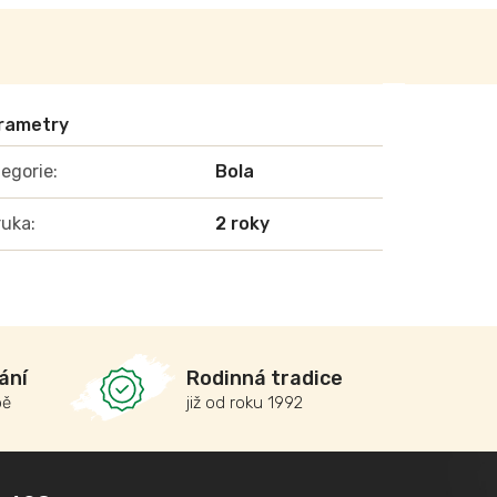
egorie
:
Bola
ruka
:
2 roky
ání
Rodinná tradice
bě
již od roku 1992