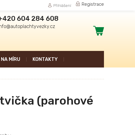
Registrace
Přihlášení
+420 604 284 608
info@autoplachtyvezky.cz
Nákupní
košík
NA MÍRU
KONTAKTY
tvička (parohové