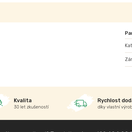
Kat
Zá
Kvalita
Rychlost dod
30 let zkušeností
díky vlastní výro