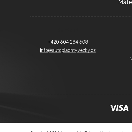
Máte
á
p
a
Kontakt
t
+420 604 284 608
í
info
@
autoplachtyvezky.cz