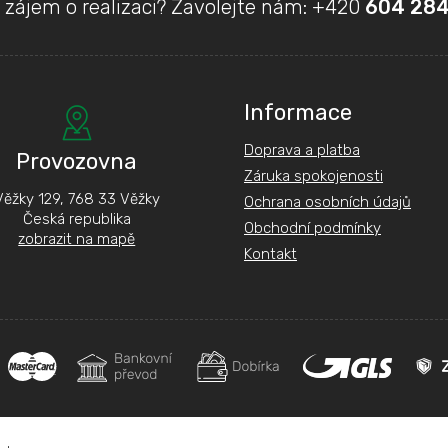
 zájem o realizaci? Zavolejte nám:
+420
604 284
Informace
Doprava a platba
Provozovna
Záruka spokojenosti
Věžky 129, 768 33 Věžky
Ochrana osobních údajů
Česká republika
Obchodní podmínky
zobrazit na mapě
Kontakt