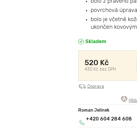
bolo z pravého p
povrchová úprava
bolo je včetně ko
ukončen kovovými
Skladem
520 Kč
430 Kč bez DPH
Doprava
Roman Jelínek
+420 604 284 608