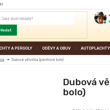
kt
Hledat
CHTY A PERGOLY
ODĚVY A OBUV
AUTOPLACHTY 
ola
Dubová větvička (parohové bolo)
Dubová vě
bolo)