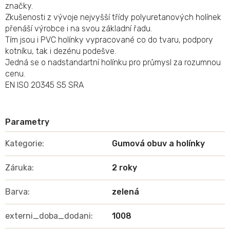
značky.
Zkušenosti z vývoje nejvyšší třídy polyuretanových holínek
přenáší výrobce i na svou základní řadu.
Tím jsou i PVC holínky vypracované co do tvaru, podpory
kotníku, tak i dezénu podešve.
Jedná se o nadstandartní holínku pro průmysl za rozumnou
cenu.
EN ISO 20345 S5 SRA
Kategorie
:
Gumová obuv a holínky
Záruka
:
2 roky
Barva
:
zelená
externi_doba_dodani
:
1008