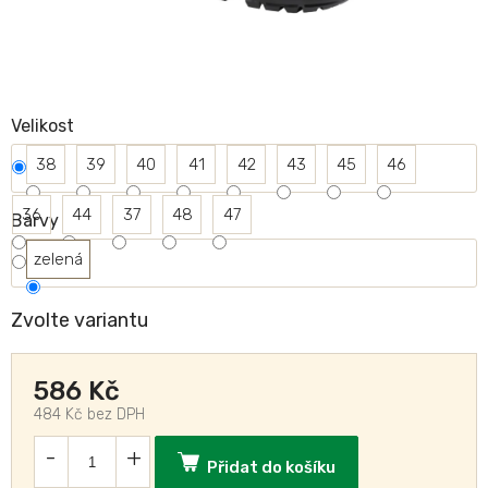
Velikost
38
39
40
41
42
43
45
46
36
44
37
48
47
Barvy
zelená
Zvolte variantu
586 Kč
484 Kč bez DPH
Přidat do košíku