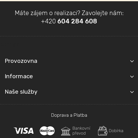
Z
Máte zájem o realizaci? Zavolejte nám:
á
+420
604 284 608
p
a
t
Kontakt
í
Provozovna
Informace
Naše služby
Doprava a Platba