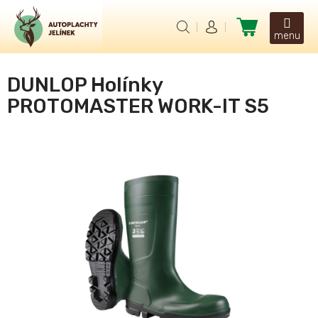
Přejít
na
Nákupní
obsah
košík
DUNLOP Holínky
PROTOMASTER WORK-IT S5