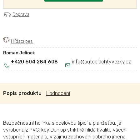
Doprava
Roman Jelínek
+420 604 284 608
info
@
autoplachtyvezky.cz
Popis
Hodnocení
Bezpečnostní holínka s ocelovou špicí a planžetou, je
vyrobena z PVC, kdy Dunlop striktně hlídá kvalitu všech
vstupních materiálů, v zájmu zachování dobrého jména