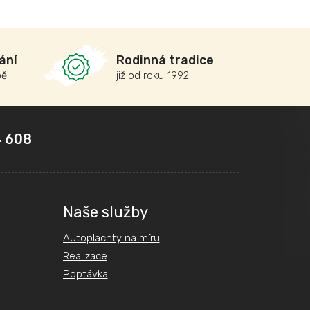
ání
Rodinná tradice
bě
již od roku 1992
 608
Naše služby
Autoplachty na míru
Realizace
Poptávka