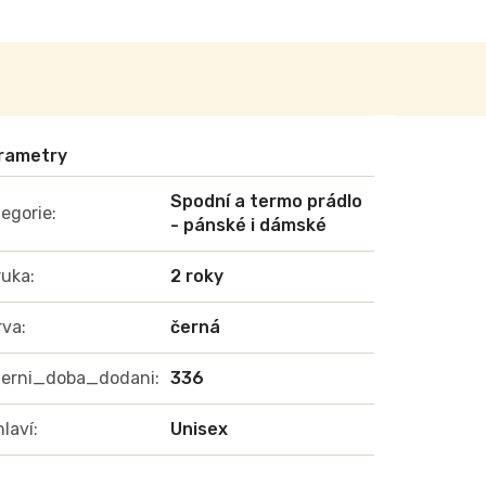
Spodní a termo prádlo
egorie
:
- pánské i dámské
ruka
:
2 roky
rva
:
černá
terni_doba_dodani
:
336
laví
:
Unisex