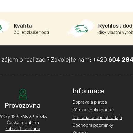
Kvalita
Rychlost dod
30 let zkušeností
díky vlastní výro
 zájem o realizaci? Zavolejte nám:
+420
604 284
Informace
Doprava a platba
Provozovna
Záruka spokojenosti
Věžky 129, 768 33 Věžky
Ochrana osobních údajů
Česká republika
Obchodní podmínky
zobrazit na mapě