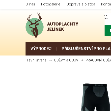
Přejít
O nás
Fotogalerie
Doprava a platba
Konta
na
obsah
VÝPRODEJ
PŘÍSLUŠENSTVÍ PRO PLA
ODĚVY a OBUV
PRACOVNÍ ODĚ