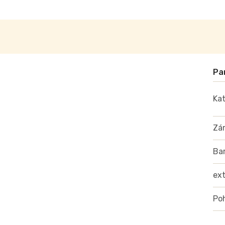
Kat
Zá
Ba
ex
Poh