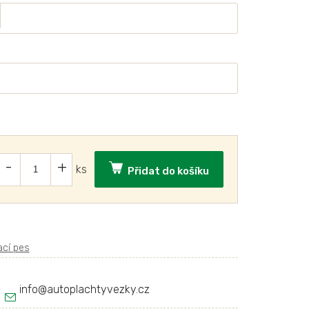
Přidat do košíku
info
@
autoplachtyvezky.cz