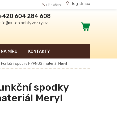
Registrace
Přihlášení
+420 604 284 608
info@autoplachtyvezky.cz
Nákupní
košík
NA MÍRU
KONTAKTY
Funkční spodky HYPNOS materiál Meryl
unkční spodky
teriál Meryl