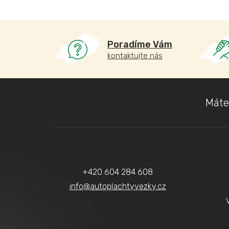
Poradíme Vám
kontaktujte nás
Z
Máte
á
p
a
Kontakt
t
+420 604 284 608
í
info
@
autoplachtyvezky.cz