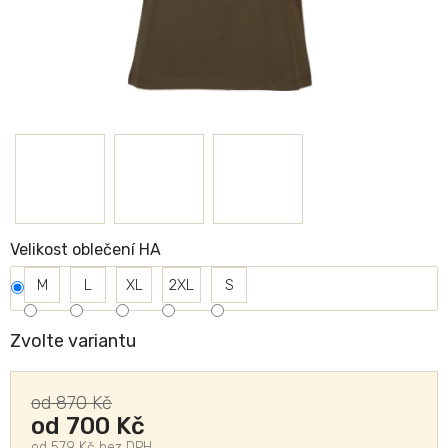
Velikost oblečení HA
M
L
XL
2XL
S
Zvolte variantu
od 870 Kč
od
700 Kč
od
579 Kč
bez DPH