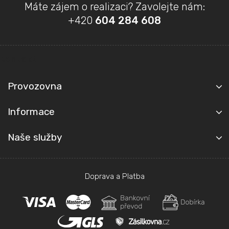
Z
Máte zájem o realizaci? Zavolejte nám:
á
+420
604 284 608
p
a
t
Kontakt
í
Provozovna
Informace
Naše služby
Doprava a Platba