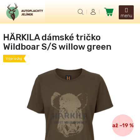
Přejít
na
Nákupní
obsah
košík
HÄRKILA dámské tričko
Wildboar S/S willow green
Výprodej
až –19 %