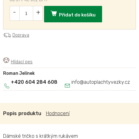
Přidat do košíku
Doprava
Roman Jelínek
+420 604 284 608
info
@
autoplachtyvezky.cz
Popis
Hodnocení
Dámské tričko s krátkým rukávem