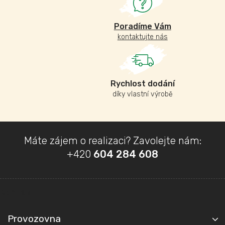
Poradíme Vám
kontaktujte nás
Rychlost dodání
díky vlastní výrobě
Z
Máte zájem o realizaci? Zavolejte nám:
á
+420
604 284 608
p
a
t
Kontakt
í
Provozovna