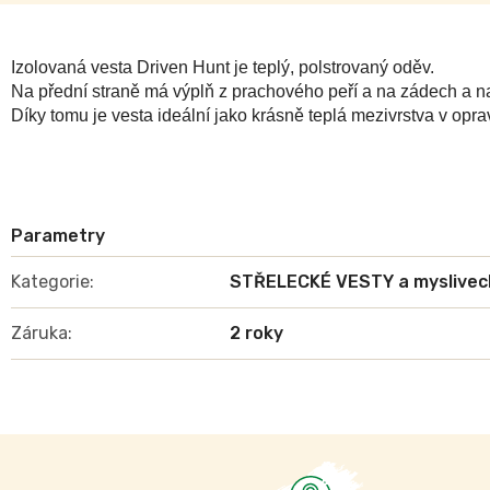
Izolovaná vesta Driven Hunt je teplý, polstrovaný oděv. 
Na přední straně má výplň z prachového peří a na zádech a na
Díky tomu je vesta ideální jako krásně teplá mezivrstva v opr
Kategorie
:
STŘELECKÉ VESTY a myslivec
Záruka
:
2 roky