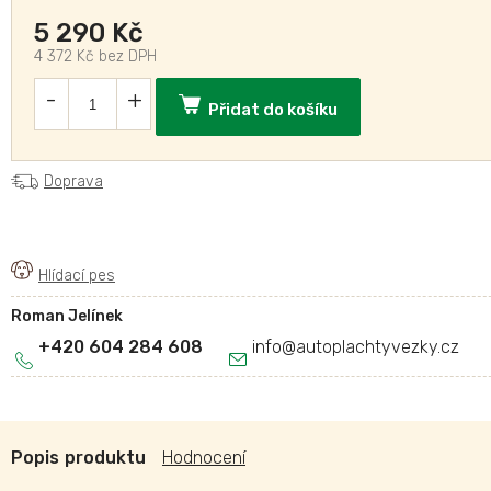
5 290 Kč
4 372 Kč bez DPH
Přidat do košíku
Doprava
Roman Jelínek
+420 604 284 608
info
@
autoplachtyvezky.cz
Popis
Hodnocení