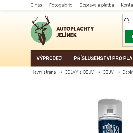
Přejít
O nás
Fotogalerie
Doprava a platba
Konta
na
obsah
VÝPRODEJ
PŘÍSLUŠENSTVÍ PRO PLA
ODĚVY a OBUV
OBUV
Doplň