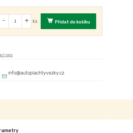
Přidat do košíku
info
@
autoplachtyvezky.cz