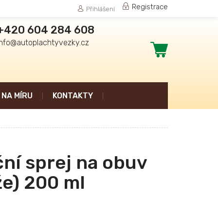
Registrace
Přihlášení
+420 604 284 608
info@autoplachtyvezky.cz
Nákupní
košík
NA MÍRU
KONTAKTY
ní sprej na obuv
že) 200 ml