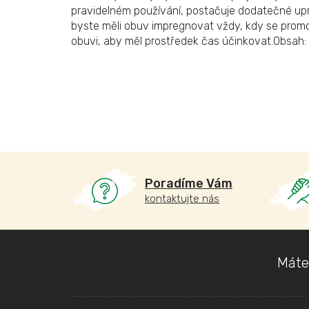
pravidelném používání, postačuje dodatečné upr
byste měli obuv impregnovat vždy, kdy se promo
obuvi, aby měl prostředek čas účinkovat.Obsah:
Poradíme Vám
kontaktujte nás
Z
Máte
á
p