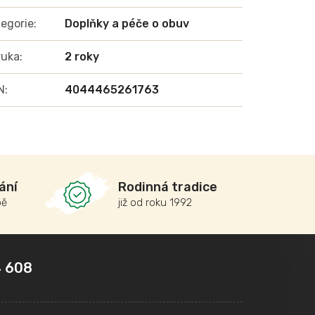
egorie
:
Doplňky a péče o obuv
ruka
:
2 roky
N
:
4044465261763
ání
Rodinná tradice
bě
již od roku 1992
 608