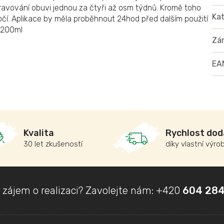
avování obuvi jednou za čtyři až osm týdnů. Kromě toho
Kat
čí. Aplikace by měla proběhnout 24hod před dalším použití
 200ml
Zá
EA
Kvalita
Rychlost dod
30 let zkušeností
díky vlastní výro
 zájem o realizaci? Zavolejte nám:
+420
604 284