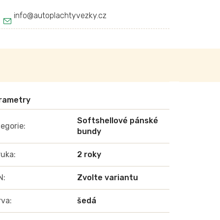
info
@
autoplachtyvezky.cz
Softshellové pánské
egorie
:
bundy
ruka
:
2 roky
N
:
Zvolte variantu
rva
:
šedá