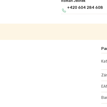
Roman Jelínek
+420 604 284 608
Kat
Zá
EA
Ba