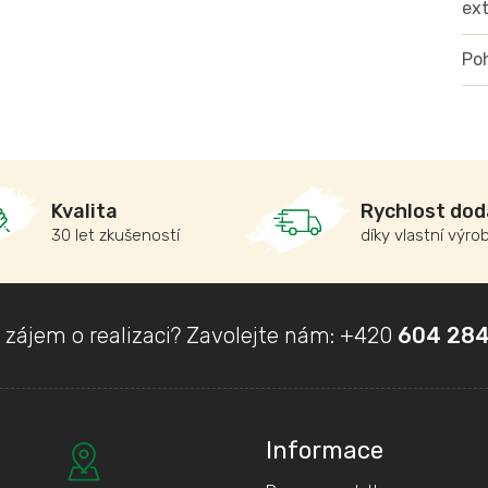
ex
Poh
Kvalita
Rychlost dod
30 let zkušeností
díky vlastní výro
 zájem o realizaci? Zavolejte nám:
+420
604 284
Informace