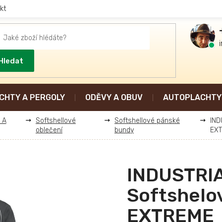
kt
Hledat
CHTY A PERGOLY
ODĚVY A OBUV
AUTOPLACHTY 
 A
Softshellové
Softshellové pánské
IND
oblečení
bundy
EX
INDUSTRI
Softshelo
EXTREME