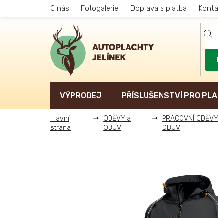
Přejít
O nás
Fotogalerie
Doprava a platba
Konta
na
obsah
VÝPRODEJ
PŘÍSLUŠENSTVÍ PRO PLA
ODĚVY a
PRACOVNÍ ODĚVY
OBUV
OBUV