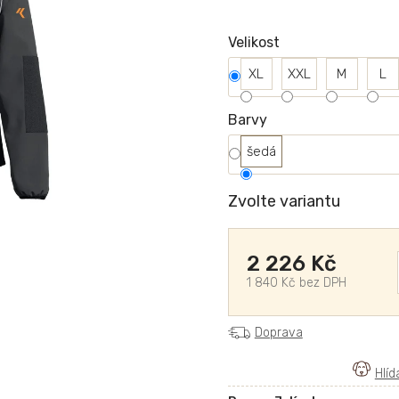
Velikost
XL
XXL
M
L
Barvy
šedá
Zvolte variantu
2 226 Kč
1 840 Kč bez DPH
Doprava