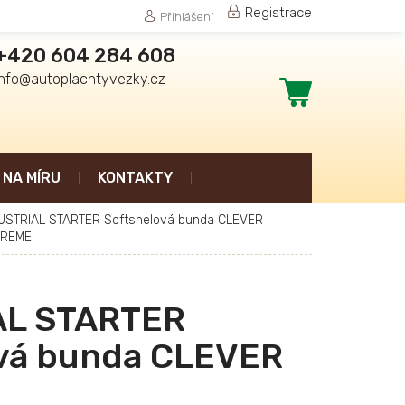
Registrace
Přihlášení
+420 604 284 608
info@autoplachtyvezky.cz
Nákupní
košík
NA MÍRU
KONTAKTY
USTRIAL STARTER Softshelová bunda CLEVER
TREME
AL STARTER
vá bunda CLEVER