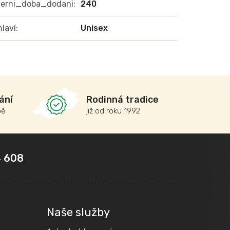
terni_doba_dodani
:
240
laví
:
Unisex
ání
Rodinná tradice
bě
již od roku 1992
 608
Naše služby