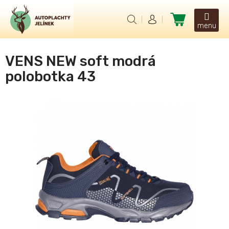
Přejít
na
Nákupní
obsah
košík
VENS NEW soft modrá
polobotka 43