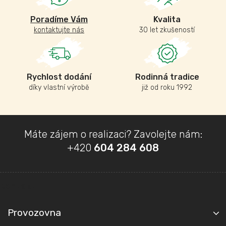
Poradíme Vám
Kvalita
kontaktujte nás
30 let zkušeností
Rychlost dodání
Rodinná tradice
díky vlastní výrobě
již od roku 1992
Z
Máte zájem o realizaci? Zavolejte nám:
á
+420
604 284 608
p
a
t
Kontakt
í
Provozovna