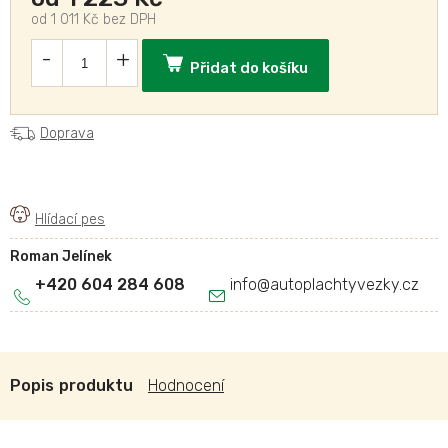
od
1 011 Kč
bez DPH
Přidat do košíku
Doprava
Roman Jelínek
+420 604 284 608
info
@
autoplachtyvezky.cz
Popis
Hodnocení