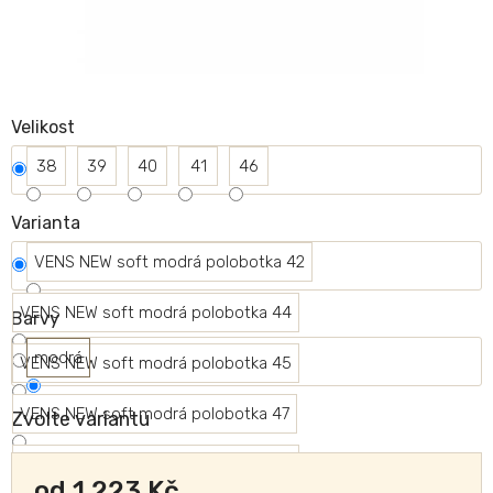
Velikost
38
39
40
41
46
Varianta
VENS NEW soft modrá polobotka 42
VENS NEW soft modrá polobotka 44
Barvy
modrá
VENS NEW soft modrá polobotka 45
VENS NEW soft modrá polobotka 47
Zvolte variantu
VENS NEW soft modrá polobotka 43
od
1 223 Kč