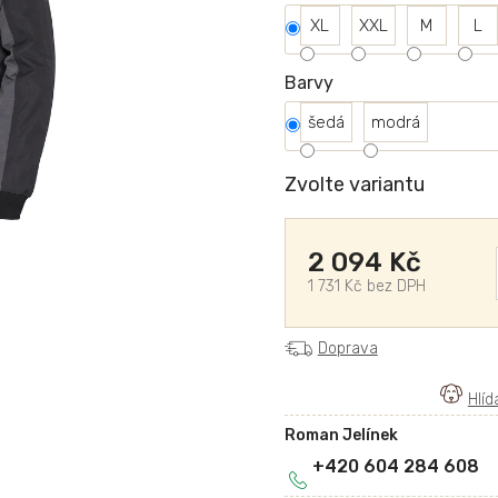
XL
XXL
M
L
Barvy
šedá
modrá
Zvolte variantu
2 094 Kč
1 731 Kč bez DPH
Doprava
Roman Jelínek
+420 604 284 608