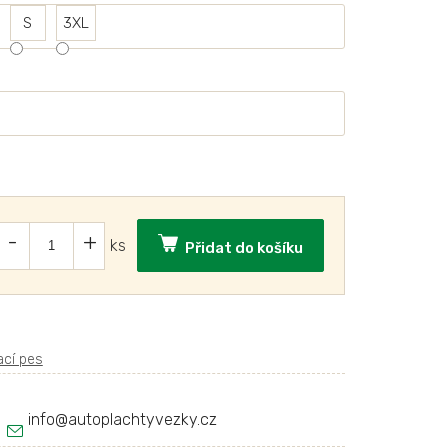
S
3XL
Přidat do košíku
info
@
autoplachtyvezky.cz