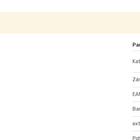
Kat
Zá
EA
Ba
ex
Poh