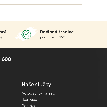
ání
Rodinná tradice
bě
již od roku 1992
 608
Naše služby
Autoplachty na míru
Realizace
Poptávka