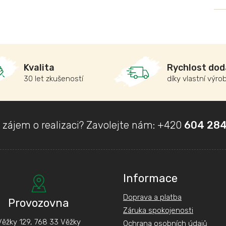
Kvalita
Rychlost dod
30 let zkušeností
díky vlastní výro
 zájem o realizaci? Zavolejte nám:
+420
604 284
Informace
Doprava a platba
Provozovna
Záruka spokojenosti
Věžky 129, 768 33 Věžky
Ochrana osobních údajů