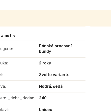
Pánské pracovní
egorie
:
bundy
ruka
:
2 roky
N
:
Zvolte variantu
rva
:
Modrá, šedá
terni_doba_dodani
:
240
laví
:
Unisex