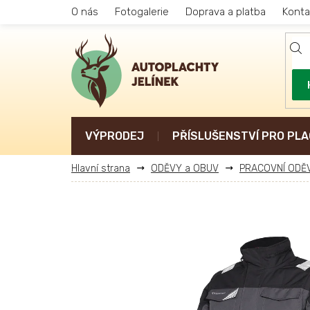
Přejít
O nás
Fotogalerie
Doprava a platba
Konta
na
obsah
VÝPRODEJ
PŘÍSLUŠENSTVÍ PRO PLA
ODĚVY a OBUV
PRACOVNÍ ODĚ