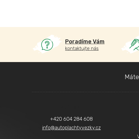
Poradíme Vám
kontaktujte nás
Z
Máte
á
p
a
Kontakt
t
+420 604 284 608
í
info
@
autoplachtyvezky.cz