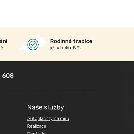
ání
Rodinná tradice
bě
již od roku 1992
 608
Naše služby
Autoplachty na míru
Realizace
Poptávka