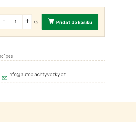
Přidat do košíku
info
@
autoplachtyvezky.cz