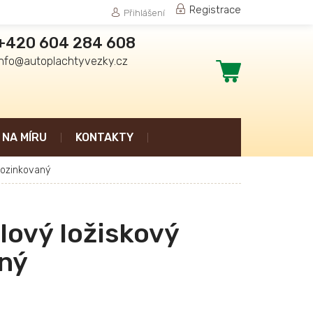
Registrace
Přihlášení
+420 604 284 608
info@autoplachtyvezky.cz
Nákupní
košík
NA MÍRU
KONTAKTY
pozinkovaný
lový ložiskový
ný