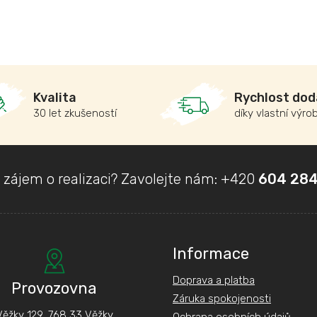
Kvalita
Rychlost dod
30 let zkušeností
díky vlastní výro
 zájem o realizaci? Zavolejte nám:
+420
604 284
Informace
Doprava a platba
Provozovna
Záruka spokojenosti
Věžky 129, 768 33 Věžky
Ochrana osobních údajů