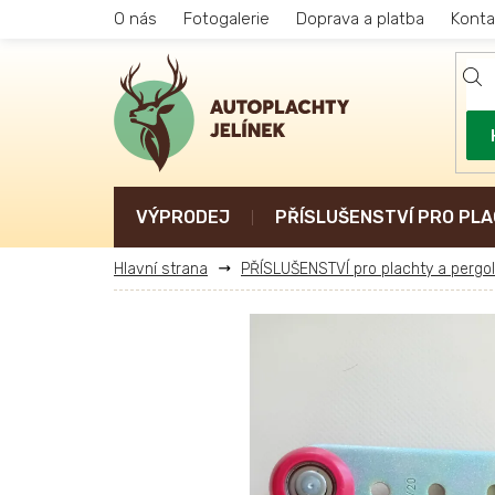
Přejít
O nás
Fotogalerie
Doprava a platba
Konta
na
obsah
VÝPRODEJ
PŘÍSLUŠENSTVÍ PRO PLA
PŘÍSLUŠENSTVÍ pro plachty a pergo