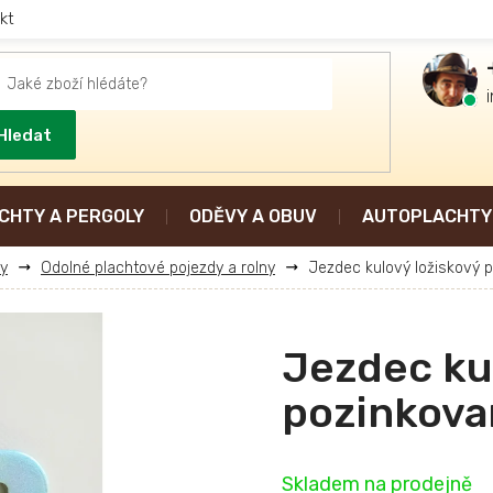
kt
Hledat
CHTY A PERGOLY
ODĚVY A OBUV
AUTOPLACHTY 
ly
Odolné plachtové pojezdy a rolny
Jezdec kulový ložiskový 
Jezdec ku
pozinkova
Skladem na prodejně