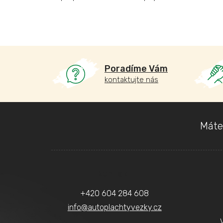
Poradíme Vám
kontaktujte nás
Z
Máte
á
p
a
Kontakt
t
+420 604 284 608
í
info
@
autoplachtyvezky.cz