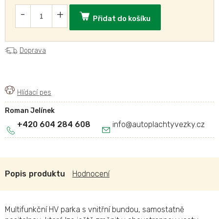
Přidat do košíku
Doprava
Roman Jelínek
+420 604 284 608
info
@
autoplachtyvezky.cz
Popis
Hodnocení
Multifunkční HV parka s vnitřní bundou, samostatně