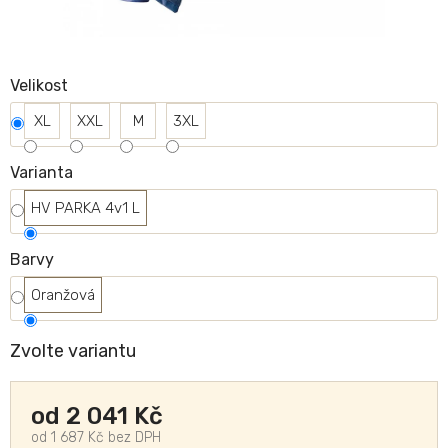
Velikost
XL
XXL
M
3XL
Varianta
HV PARKA 4v1 L
Barvy
Oranžová
Zvolte variantu
od
2 041 Kč
od
1 687 Kč
bez DPH