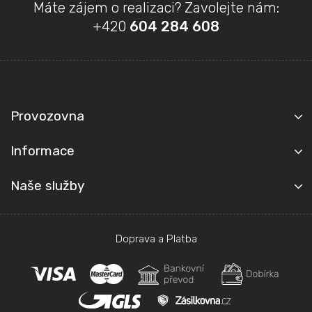
Z
Máte zájem o realizaci? Zavolejte nám:
á
+420
604 284 608
p
a
t
Kontakt
í
Provozovna
Informace
Naše služby
Doprava a Platba