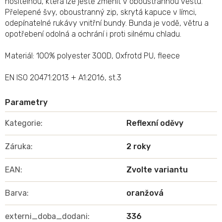
nositelnou, která lze ještě změnit v oboustrannou vestu.
Přelepené švy, oboustranný zip, skrytá kapuce v límci,
odepínatelné rukávy vnitřní bundy. Bunda je vodě, větru a
opotřebení odolná a ochrání i proti silnému chladu.
Materiál: 100% polyester 300D, Oxfrotd PU, fleece
EN ISO 20471:2013 + A1:2016, st.3
Kategorie
:
Reflexní oděvy
Záruka
:
2 roky
EAN
:
Zvolte variantu
Barva
:
oranžová
externi_doba_dodani
:
336