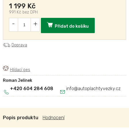
1 199 Kč
991 Kč bez DPH
Přidat do košíku
Doprava
Roman Jelínek
+420 604 284 608
info
@
autoplachtyvezky.cz
Popis
Hodnocení