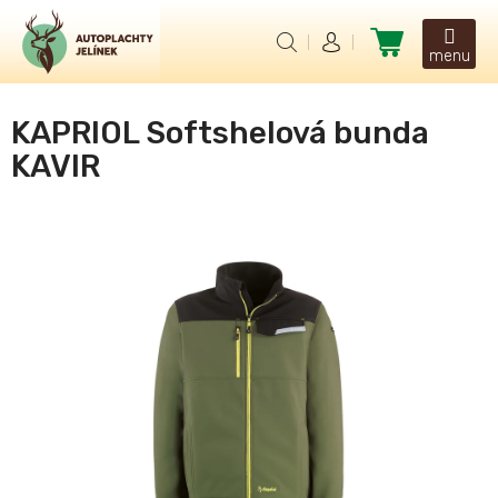
Přejít
na
Nákupní
obsah
košík
KAPRIOL Softshelová bunda
KAVIR