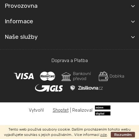
Provozovna
Informace
Naše služby
Doprava a Platba
Shoptet
|
Realizoval
Copyright 2026
Autoplachty Jelínek
. Všechna práva vyhrazena.
Tento web používá soubory cookie. Dalším procházením tohoto webu
vyjadřujete souhlas s jejich používáním.. Více informací
zde
.
Rozumím