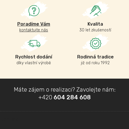
Poradíme Vám
Kvalita
kontaktujte nás
30 let zkušeností
Rychlost dodání
Rodinná tradice
díky vlastní výrobě
již od roku 1992
Z
Máte zájem o realizaci? Zavolejte nám:
á
+420
604 284 608
p
a
t
Kontakt
í