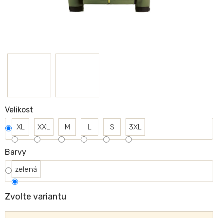
Velikost
XL
XXL
M
L
S
3XL
Barvy
zelená
Zvolte variantu