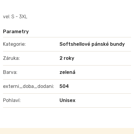
vel. S - 3XL
Kategorie
:
Softshellové pánské bundy
Záruka
:
2 roky
Barva
:
zelená
externi_doba_dodani
:
504
Pohlaví
:
Unisex